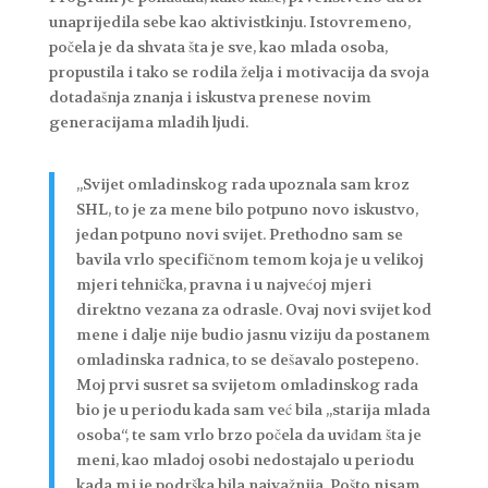
unaprijedila sebe kao aktivistkinju. Istovremeno,
počela je da shvata šta je sve, kao mlada osoba,
propustila i tako se rodila želja i motivacija da svoja
dotadašnja znanja i iskustva prenese novim
generacijama mladih ljudi.
„Svijet omladinskog rada upoznala sam kroz
SHL, to je za mene bilo potpuno novo iskustvo,
jedan potpuno novi svijet. Prethodno sam se
bavila vrlo specifičnom temom koja je u velikoj
mjeri tehnička, pravna i u najvećoj mjeri
direktno vezana za odrasle. Ovaj novi svijet kod
mene i dalje nije budio jasnu viziju da postanem
omladinska radnica, to se dešavalo postepeno.
Moj prvi susret sa svijetom omladinskog rada
bio je u periodu kada sam već bila „starija mlada
osoba“, te sam vrlo brzo počela da uviđam šta je
meni, kao mladoj osobi nedostajalo u periodu
kada mi je podrška bila najvažnija. Pošto nisam