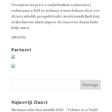
Ovomjesečna priča o omladinskim radnicima i
radnicama u BiH još jedan je u nizu dokaza da je ovo
država mladih, perspektivnih i motivisanih ljudi koji
svakodnevno ulažu napore da izazovno danas bude
bolje sutra.
(akta.ba)
Partneri
Najnoviji članci
Međunarodni dan mladih 2026 – Vidimo se u Tuzli!