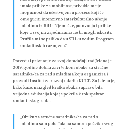
imala prilike za mobilnost, privukla me je
mogućnost da učestvujem u procesu koji će
omogućiti intenzivno interkulturalno učenje
mladima iz BiH i Njemačke, putovanja i prilike
koje u svojim zajednicama ne bi mogli iskusiti.
Pružila mi se prilika da u SHL-u vodim Program
omladinskih razmjena.“
Potvrdu i priznanje za svoj dotadašnji rad Jelena je
2019. godine dobila završetkom obuke za stručne
saradnike/ce za rad s mladima koju organizira i
provodi Institut za razvoj mladih KULT. Za Jelenu je,
kako kaže, naizgled kratka obuka zapravo bila
vrijedna edukacija koja je pokrila širok spektar
omladinskog rada.
„Obuku za stručne saradnike/ce za rad s
mladima sam pohađala na samom početku svog