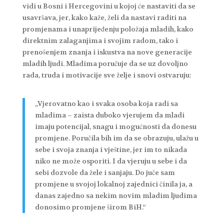
vidi u Bosni i Hercegovini u kojoj će nastaviti da se
usavršava, jer, kako kaže, želi da nastavi raditi na
promjenama i unaprijeđenju položaja mladih, kako
direktnim zalaganjima i svojim radom, tako i
prenošenjem znanja i iskustva na nove generacije
mladih ljudi. Mladima poručuje da se uz dovoljno
rada, truda i motivacije sve želje i snovi ostvaruju:
„Vjerovatno kao i svaka osoba koja radi sa
mladima – zaista duboko vjerujem da mladi
imaju potencijal, snagu i mogućnosti da donesu
promjene. Poručila bih im da se obrazuju, ulažu u
sebe i svoja znanja i vještine, jer im to nikada
niko ne može osporiti. I da vjeruju u sebe i da
sebi dozvole da žele i sanjaju. Do juče sam
promjene u svojoj lokalnoj zajednici činila ja, a
danas zajedno sa nekim novim mladim ljudima
donosimo promjene širom BiH.“