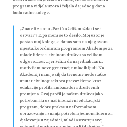
programa vidjela uzora i željela da jednog dana
budu radne kolege.
„Znate li za onu „Pazi šta želiš, možda ti se i
ostvari“? E, pa meni se to desilo. Moj uzor je
postao moj kolega, a danas sam na njegovom
mjestu, koordiniram programom Akademije za
mlade lidere u civilnom društvu sa velikom
odgovornošću, jer želim da na jednak način
motivišem nove generacije mladih ljudi. Na
Akademiji nam je cilj da trenutne nedostatke
unutar civilnog sektora prevaziđemo kroz
edukaciju profila ambasadora društvenih
promjena. Ovaj profil je našem društvu jako
potreban i kroz naš intenzivni edukacijski
program, dobre prakse u neformalnom
obrazovanju i znanja potrebna jednom lideru za
djelovanje u zajednici, mladi ostvaruju svoj
potencijal nosioca promjena u BiH društvu.“