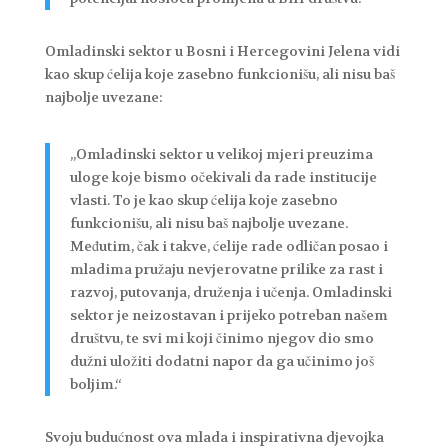
Omladinski sektor u Bosni i Hercegovini Jelena vidi
kao skup ćelija koje zasebno funkcionišu, ali nisu baš
najbolje uvezane:
„Omladinski sektor u velikoj mjeri preuzima
uloge koje bismo očekivali da rade institucije
vlasti. To je kao skup ćelija koje zasebno
funkcionišu, ali nisu baš najbolje uvezane.
Međutim, čak i takve, ćelije rade odličan posao i
mladima pružaju nevjerovatne prilike za rast i
razvoj, putovanja, druženja i učenja. Omladinski
sektor je neizostavan i prijeko potreban našem
društvu, te svi mi koji činimo njegov dio smo
dužni uložiti dodatni napor da ga učinimo još
boljim.“
Svoju budućnost ova mlada i inspirativna djevojka