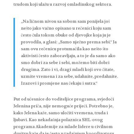
trudom koji ulažu u razvoj omladinskog sektora.
„Na ličnom nivou sa sobom sam ponijela još
nešto jako važno opisano u rečenici koju sam
često čula tokom obuke od djevojke koja ju je
provodila, a glasi: „Samo nježno prema sebi.“ Ja
sam ovu rečenicu protumačila kao nešto što
aktivisti često zaboravljaju, a to je da samo ako
smo dobri za sebe i sebi, možemo biti dobri
drugima. Zato i vi, dragi mladi koji ovo čitate,
uzmite vremena i za sebe, udahnite, predahnite.
Izazovi i promjene nas čekaju i sutra.“
Put od učesnice do voditeljice programa, svjedoči
Jelenina priča, nije nemoguće prijeći. Potrebno je,
kako Jelena kaže, samo uložiti vremena, truda i
ljubavi. Kao nekadašnja polaznica SHL-ovog
programa Akademije za mlade lidere u civilnom
društvu kaže da je često u tadašnjem koordinatoru