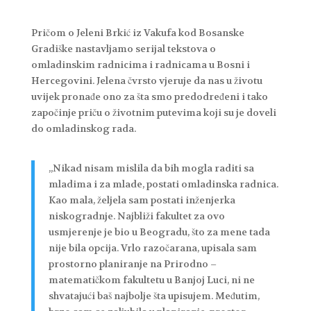
Pričom o Jeleni Brkić iz Vakufa kod Bosanske
Gradiške nastavljamo serijal tekstova o
omladinskim radnicima i radnicama u Bosni i
Hercegovini. Jelena čvrsto vjeruje da nas u životu
uvijek pronađe ono za šta smo predodređeni i tako
započinje priču o životnim putevima koji su je doveli
do omladinskog rada.
„Nikad nisam mislila da bih mogla raditi sa
mladima i za mlade, postati omladinska radnica.
Kao mala, željela sam postati inženjerka
niskogradnje. Najbliži fakultet za ovo
usmjerenje je bio u Beogradu, što za mene tada
nije bila opcija. Vrlo razočarana, upisala sam
prostorno planiranje na Prirodno –
matematičkom fakultetu u Banjoj Luci, ni ne
shvatajući baš najbolje šta upisujem. Međutim,