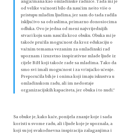
angažmana kao omladinske radnice. Tada mi je
od velike važnosti bilo da naučim nešto više o
pristupu mladim ljudima, jer sam do tada radila
isključivo sa odraslima, primarno donosiocima
odluka. Ovo je jedna od meni najvrijednijih
stvari koju sam naučila kroz obuku. Obuka mi je
takođe pružila mogućnost da kroz edukaciju o
važnim temama vezanim za omladinski rad
upoznam i izuzetno inspirativne mlade ljude iz
cijele BiH koji takođe rade sa mladima. Tako da
smo svi imali mogućnost i za vršnjačko učenje.
Preporučila bih je i onima koji imaju iskustva u
omladinskom radu, ali im nedostaje
organizacijskih kapaciteta, jer obuka i to nudi.“
Sa obuke je, kako kaže, ponijela znanje koje i sada
koristi u svome radu, ali i ljude koje je upoznala, a
koji su joj svakodnevna inspiracija zalaganjima i