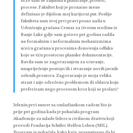
brzo sam se zaljubila u planiranje, prostor,
procese. Fakultet koji je pronašao mene
definisao je dijelom moj karijerni put. Poslije
fakulteta sam svoj prvi pravi posao našla u
Udruženju građana Centar za životnu sredinu iz
Banje Luke gdje sam gotovo pet godina radila
na formalnim i neformalnim mehanizmima
učešća građana u procesima donošenja odluka
koje se tiču prostorno planske dokumentacije.
Bavila sam se zagovaranjem za očuvanje,
unaprijeđenje postojećih i stvaranje novih javnih
zelenih prostora. Zagovaranje je moja velika
strast i nije određeno problemom ili oblašću koju
preferiram nego procesom kroz koji se prolazi.“
Jelenin prvi susret sa omladinskom radom bio je
prije pet godina kada je pohađala program
Akademije za mlade lidere u civilnom društvu koji
provodi Fondacija Schüler Helfen Leben (SHL).
Program je pohađala, kako kaže, prvenstveno da bi