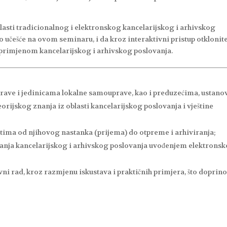
lasti tradicionalnog i elektronskog kancelarijskog i arhivskog
 učešće na ovom seminaru, i da kroz interaktivni pristup otklonit
om primjenom kancelarijskog i arhivskog poslovanja.
prave i jedinicama lokalne samouprave, kao i preduzećima, ustan
eorijskog znanja iz oblasti kancelarijskog poslovanja i vještine
ktima od njihovog nastanka (prijema) do otpreme i arhiviranja;
ljanja kancelarijskog i arhivskog poslovanja uvođenjem elektrons
ni rad, kroz razmjenu iskustava i praktičnih primjera, što doprino