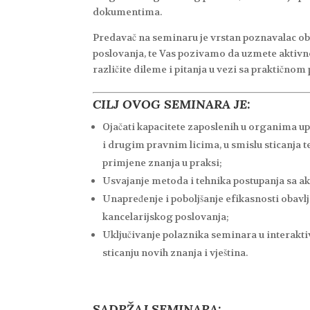
dokumentima.
Predavač na seminaru je vrstan poznavalac ob
poslovanja, te Vas pozivamo da uzmete aktivno
različite dileme i pitanja u vezi sa praktičn
CILJ OVOG SEMINARA JE:
Ojačati kapacitete zaposlenih u organima u
i drugim pravnim licima, u smislu sticanja t
primjene znanja u praksi;
Usvajanje metoda i tehnika postupanja sa a
Unapređenje i poboljšanje efikasnosti obav
kancelarijskog poslovanja;
Uključivanje polaznika seminara u interaktiv
sticanju novih znanja i vještina.
SADRŽAJ SEMINARA: