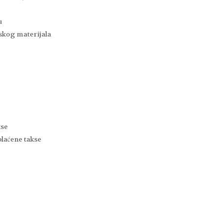
u
vskog materijala
kse
plaćene takse