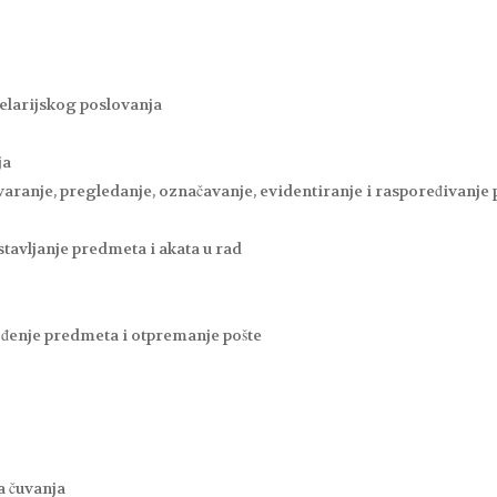
celarijskog poslovanja
ja
aranje, pregledanje, označavanje, evidentiranje i raspoređivanje 
stavljanje predmeta i akata u rad
ođenje predmeta i otpremanje pošte
a čuvanja