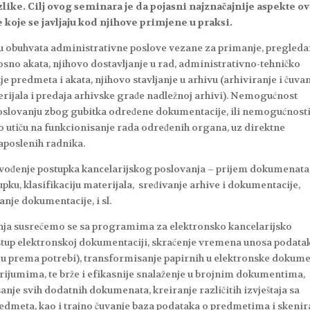
ke. Cilj ovog seminara je da pojasni najznačajnije aspekte ov
e koje se javljaju kod njihove primjene u praksi.
u obuhvata administrativne poslove vezane za primanje, pregleda
sno akata, njihovo dostavljanje u rad, administrativno-tehničko
 predmeta i akata, njihovo stavljanje u arhivu (arhiviranje i čuvan
rijala i predaja arhivske građe nadležnoj arhivi). Nemogućnost
oslovanju zbog gubitka određene dokumentacije, ili nemogućnost
 utiču na funkcionisanje rada određenih organa, uz direktne
aposlenih radnika.
provođenje postupka kancelarijskog poslovanja – prijem dokumenata
ku, klasifikaciju materijala, sređivanje arhive i dokumentacije,
anje dokumentacije, i sl.
nja susrećemo se sa programima za elektronsko kancelarijsko
stup elektronskoj dokumentaciji, skraćenje vremena unosa podata
uju prema potrebi), transformisanje papirnih u elektronske dokume
erijumima, te brže i efikasnije snalaženje u brojnim dokumentima,
nje svih dodatnih dokumenata, kreiranje različitih izvještaja sa
edmeta, kao i trajno čuvanje baza podataka o predmetima i skeni