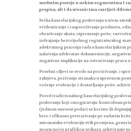
međutim postoje u nekim segmentima i razli
propisa, ali i da učesnicima razriješi dilem
Svrha kancelarijskog poslovanja u užem smisl
evidentiranje i raspoređivanje predmeta, odno
obrađivanje akata, otpremanje pošte, razvođenje
izdvajanje bezvrijednog registraturskog mate
adekvatnog praćenja rada u kancelarijskom p
nalaženja adekvatne dokumentacije, negativno
negativne implikacije na ostvarivanje prava z
Posebni ciljevi se svode na proširivanje, i s
zahtjeva, pozivanje stranaka u upravnom postup
vođenje evidencije i dostavljanje pošte, arhivir
Pored tradicionalnog kancelarijskog poslova
poslovanje koji omogućavaju: kontrolisan pri
(jednom uneseni podaci se koriste ili dopunj
brzo i efikasno pretraživanje po zadatim krit
automatsku evidenciju svih promjena, generisa
mogućnošću grafičkog prikaza, arhiviranje pr