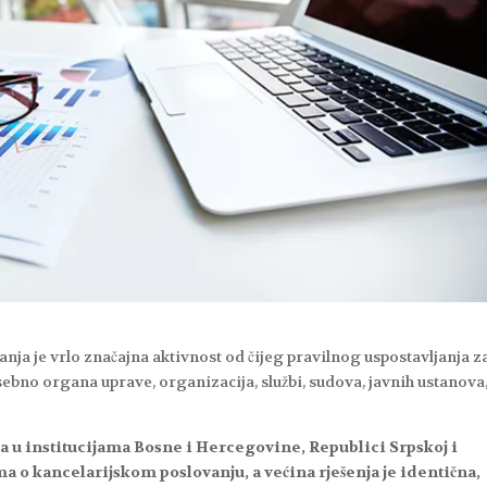
nja je vrlo značajna aktivnost od čijeg pravilnog uspostavljanja z
sebno organa uprave, organizacija, službi, sudova, javnih ustanova
a u institucijama Bosne i Hercegovine, Republici Srpskoj i
ma o kancelarijskom poslovanju, a većina rješenja je identična,