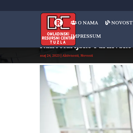
O NAMA
NOVOST
IMPRESSUM
Kancelarijsko i arhivsko
maj 24, 2023
|
Aktivnosti
,
Novosti