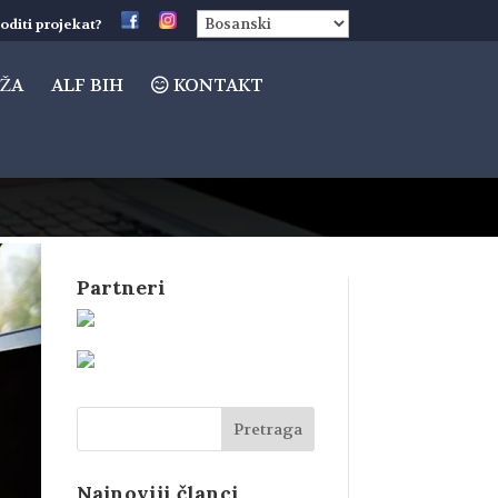
oditi projekat?
ŽA
ALF BIH
KONTAKT
Partneri
Najnoviji članci