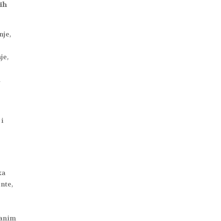
ih
nje,
je,
i
 i
ka
nte,
ranim