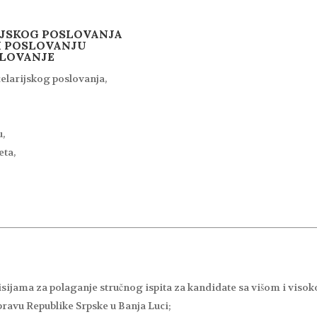
IJSKOG POSLOVANJA
 POSLOVANJU
SLOVANJE
elarijskog poslovanja,
u,
eta,
isijama za polaganje stručnog ispita za kandidate sa višom i viso
avu Republike Srpske u Banja Luci;