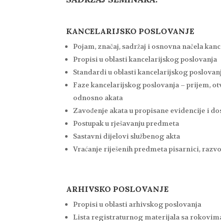
KANCELARIJSKO POSLOVANJE
Pojam, značaj, sadržaj i osnovna načela kan
Propisi u oblasti kancelarijskog poslovanja
Standardi u oblasti kancelarijskog poslovan
Faze kancelarijskog poslovanja – prijem, otv
odnosno akata
Zavođenje akata u propisane evidencije i do
Postupak u rješavanju predmeta
Sastavni dijelovi službenog akta
Vraćanje riješenih predmeta pisarnici, razv
ARHIVSKO POSLOVANJE
Propisi u oblasti arhivskog poslovanja
Lista registraturnog materijala sa rokovim