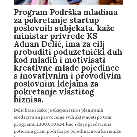
Program Podrška mladima
za pokretanje startup
poslovnih subjekata, kaže
ministar privrede KS
Adnan Delić, ima za cilj
probuditi poduzetnički duh
kod mladih i motivisati
kreativne mlade pojedince
s inovativnim i provodivim
poslovnim idejama za
pokretanje vlastitog
biznisa.
Delić kaže i kako je ukupan iznos planiranih
sredstava za provođenje svih aktivnosti po tom
programu 1.300.000 KM, kao i da je predviđena
poticajna grant podrška po pojedinačnom korisniku