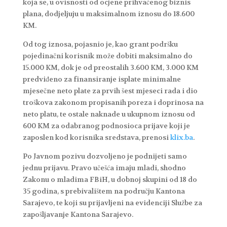
koja se, u ovisnosti od ocjene prihvaćenog biznis
plana, dodjeljuju u maksimalnom iznosu do 18.600
KM.
Od tog iznosa, pojasnio je, kao grant podršku
pojedinačni korisnik može dobiti maksimalno do
15.000 KM, dok je od preostalih 3.600 KM, 3.000 KM
predviđeno za finansiranje isplate minimalne
mjesečne neto plate za prvih šest mjeseci rada i dio
troškova zakonom propisanih poreza i doprinosa na
neto platu, te ostale naknade u ukupnom iznosu od
600 KM za odabranog podnosioca prijave koji je
zaposlen kod korisnika sredstava, prenosi
klix.ba
.
Po Javnom pozivu dozvoljeno je podnijeti samo
jednu prijavu. Pravo učešća imaju mladi, shodno
Zakonu o mladima FBiH, u dobnoj skupini od 18 do
35 godina, s prebivalištem na području Kantona
Sarajevo, te koji su prijavljeni na evidenciji Službe za
zapošljavanje Kantona Sarajevo.