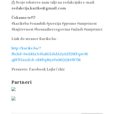
📩 Svoje tekstove nam šalji na redakcijski e-mail:
redakcija.karike@gmail.com
Čekamo te!🤍
#karikeba #onaubih #poezija #pjesme #umjetnost
#književnost #bosnaihercegovina #mladi #umjetnici
Link do strance Karike.ba :
http://karike.ba/?
fbclid=IwAR1a3rHaKGIdidA2yt12f2MFqnvM-
qhVP2xtsZcb-rR8PqMyeVnMQQ84W7M
Preuzeto: Facebook Lejla Ćehić
Partneri