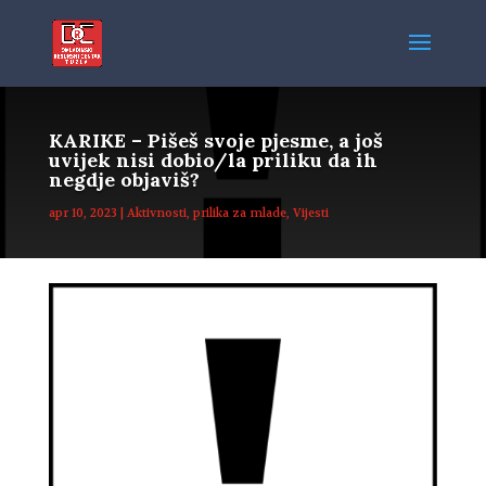
KARIKE – Pišeš svoje pjesme, a još
uvijek nisi dobio/la priliku da ih
negdje objaviš?
apr 10, 2023
|
Aktivnosti
,
prilika za mlade
,
Vijesti