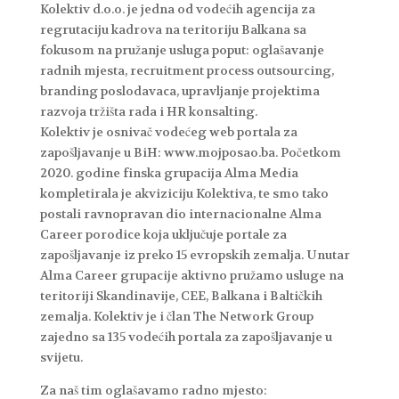
Kolektiv d.o.o. je jedna od vodećih agencija za
regrutaciju kadrova na teritoriju Balkana sa
fokusom na pružanje usluga poput: oglašavanje
radnih mjesta, recruitment process outsourcing,
branding poslodavaca, upravljanje projektima
razvoja tržišta rada i HR konsalting.
Kolektiv je osnivač vodećeg web portala za
zapošljavanje u BiH: www.mojposao.ba. Početkom
2020. godine finska grupacija Alma Media
kompletirala je akviziciju Kolektiva, te smo tako
postali ravnopravan dio internacionalne Alma
Career porodice koja uključuje portale za
zapošljavanje iz preko 15 evropskih zemalja. Unutar
Alma Career grupacije aktivno pružamo usluge na
teritoriji Skandinavije, CEE, Balkana i Baltičkih
zemalja. Kolektiv je i član The Network Group
zajedno sa 135 vodećih portala za zapošljavanje u
svijetu.
Za naš tim oglašavamo radno mjesto: