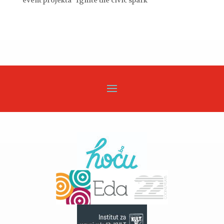
event projekta “Ignite the civic spark”