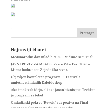
Najnoviji članci
Međunarodni dan mladih 2026 – Vidimo se u Tuzli!
JAVNI POZIV ZA MLADE: Peace Vibe Fest 2026 –
Mirna budućnost. Zajednička stvar.
Objavljen kompletan program 16. Festivala
umjetnosti mladih Kaleidoskop
Ako imaš tech ideju, ali ne i jasan biznis put, TechInn
je program za tebe!
Omladinski pokret “Revolt” vas poziva na Final