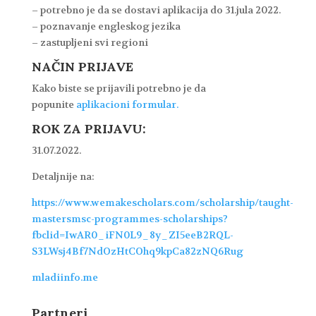
– potrebno je da se dostavi aplikacija do 31.jula 2022.
– poznavanje engleskog jezika
– zastupljeni svi regioni
NAČIN PRIJAVE
Kako biste se prijavili potrebno je da
popunite
aplikacioni formular.
ROK ZA PRIJAVU:
31.07.2022.
Detaljnije na:
https://www.wemakescholars.com/scholarship/taught-
mastersmsc-programmes-scholarships?
fbclid=IwAR0_iFN0L9_8y_ZI5eeB2RQL-
S3LWsj4Bf7NdOzHtCOhq9kpCa82zNQ6Rug
mladiinfo.me
Partneri