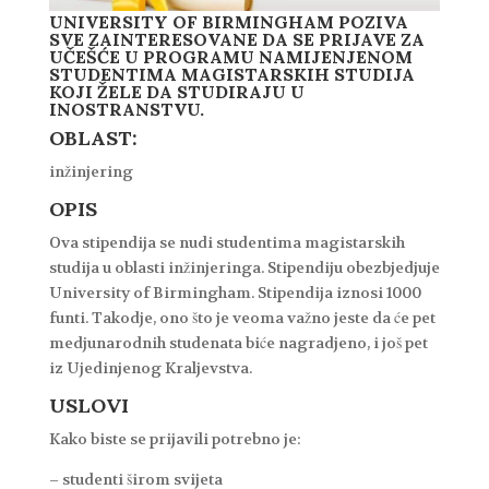
UNIVERSITY OF BIRMINGHAM POZIVA
SVE ZAINTERESOVANE DA SE PRIJAVE ZA
UČEŠĆE U PROGRAMU NAMIJENJENOM
STUDENTIMA MAGISTARSKIH STUDIJA
KOJI ŽELE DA STUDIRAJU U
INOSTRANSTVU.
OBLAST:
inžinjering
OPIS
Ova stipendija se nudi studentima magistarskih
studija u oblasti inžinjeringa. Stipendiju obezbjedjuje
University of Birmingham. Stipendija iznosi 1000
funti. Takodje, ono što je veoma važno jeste da će pet
medjunarodnih studenata biće nagradjeno, i još pet
iz Ujedinjenog Kraljevstva.
USLOVI
Kako biste se prijavili potrebno je:
– studenti širom svijeta