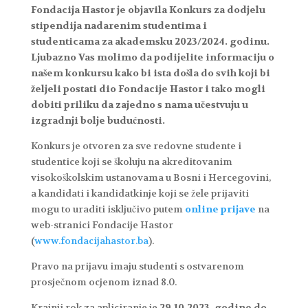
Fondacija Hastor je objavila Konkurs za dodjelu
stipendija nadarenim studentima i
studenticama za akademsku 2023/2024. godinu.
Ljubazno Vas molimo da podijelite informaciju o
našem konkursu kako bi ista došla do svih koji bi
željeli postati dio Fondacije Hastor i tako mogli
dobiti priliku da zajedno s nama učestvuju u
izgradnji bolje budućnosti.
Konkurs je otvoren za sve redovne studente i
studentice koji se školuju na akreditovanim
visokoškolskim ustanovama u Bosni i Hercegovini,
a kandidati i kandidatkinje koji se žele prijaviti
mogu to uraditi isključivo putem
online prijave
na
web-stranici Fondacije Hastor
(
www.fondacijahastor.ba
).
Pravo na prijavu imaju studenti s ostvarenom
prosječnom ocjenom iznad 8.0.
Krajnji rok za apliciranje je
29.10.2023. godine do