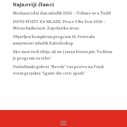
Najnoviji članci
Međunarodni dan mladih 2026 – Vidimo se u Tuzli!
JAVNI POZIV ZA MLADE: Peace Vibe Fest 2026 –
Mirna budućnost. Zajednička stvar.
Objavljen kompletan program 16. Festivala
umjetnosti mladih Kaleidoskop
Ako imaš tech ideju, ali ne i jasan biznis put, TechInn
je program za tebe!
Omladinski pokret “Revolt” vas poziva na Final
event projekta “Ignite the civic spark”