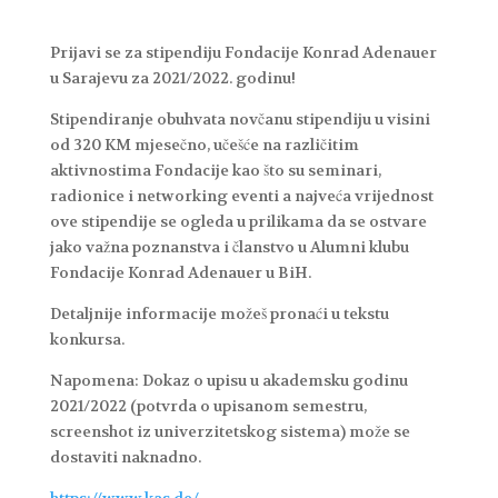
Prijavi se za stipendiju Fondacije Konrad Adenauer
u Sarajevu za 2021/2022. godinu!
Stipendiranje obuhvata novčanu stipendiju u visini
od 320 KM mjesečno, učešće na različitim
aktivnostima Fondacije kao što su seminari,
radionice i networking eventi a najveća vrijednost
ove stipendije se ogleda u prilikama da se ostvare
jako važna poznanstva i članstvo u Alumni klubu
Fondacije Konrad Adenauer u BiH.
Detaljnije informacije možeš pronaći u tekstu
konkursa.
Napomena: Dokaz o upisu u akademsku godinu
2021/2022 (potvrda o upisanom semestru,
screenshot iz univerzitetskog sistema) može se
dostaviti naknadno.
https://www.kas.de/