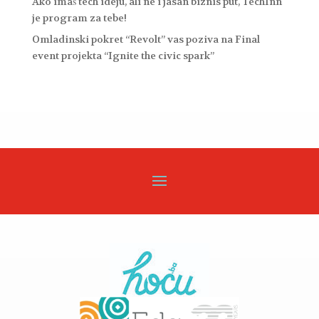
Ako imaš tech ideju, ali ne i jasan biznis put, TechInn
je program za tebe!
Omladinski pokret “Revolt” vas poziva na Final
event projekta “Ignite the civic spark”