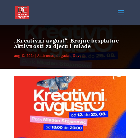
„Kreativni avgust“: Brojne besplatne
aktivnosti za djecu i mlade
aug 12, 2024
|
Aktivnosti
,
događaji
,
Novosti