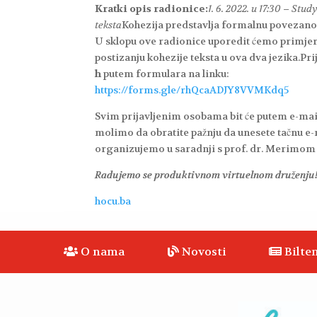
Kratki opis radionice:
1. 6. 2022. u 17:30 – S
teksta
Kohezija predstavlja formalnu povezanost
U sklopu ove radionice uporedit ćemo primjere 
postizanju kohezije teksta u ova dva jezika.P
h
putem formulara na linku:
https://forms.gle/rhQcaADJY8VVMKdq5
Svim prijavljenim osobama bit će putem e-maila
molimo da obratite pažnju da unesete tačnu e-
organizujemo u saradnji s prof. dr. Merimom 
Radujemo se produktivnom virtuelnom druženju
hocu.ba
O nama
Novosti
Bilten