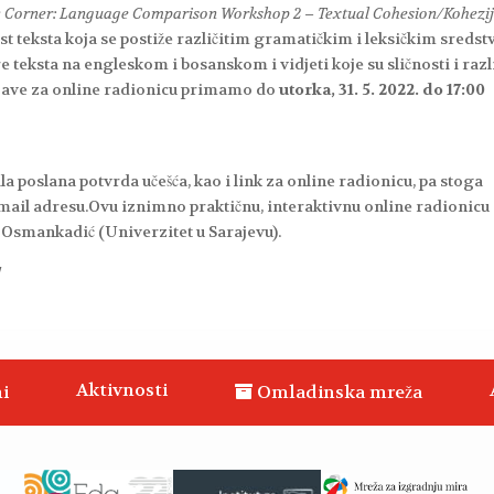
tudy Corner: Language Comparison Workshop 2 – Textual Cohesion/Kohezi
 teksta koja se postiže različitim gramatičkim i leksičkim sredst
teksta na engleskom i bosanskom i vidjeti koje su sličnosti i razl
rijave za online radionicu primamo do
utorka, 31. 5. 2022. do 17:00
 poslana potvrda učešća, kao i link za online radionicu, pa stoga
mail adresu.Ovu iznimno praktičnu, interaktivnu online radionicu
Osmankadić (Univerzitet u Sarajevu).
!
Aktivnosti
i
Omladinska mreža