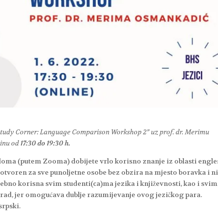
 “Study Corner: Language Comparison Workshop 2” uz prof. dr. Merimu
inu od
17:30 do 19:30 h.
a doma (putem Zooma) dobijete vrlo korisno znanje iz oblasti engl
e otvoren za sve punoljetne osobe bez obzira na mjesto boravka i n
ebno korisna svim studenti(ca)ma jezika i književnosti, kao i svi
 rad, jer omogućava dublje razumijevanje ovog jezičkog para.
srpski.