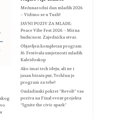
Međunarodni dan mladih 2026
– Vidimo se u Tuzli!
JAVNI POZIV ZA MLADE:
Peace Vibe Fest 2026 – Mirna
budućnost. Zajednička stvar.
Objavljen kompletan program
16. Festivala umjetnosti mladih
Kaleidoskop
Ako imaš tech ideju, ali ne i
jasan biznis put, TechInn je
program za tebe!
Omladinski pokret “Revolt” vas
poziva na Final event projekta
eskog
“Ignite the civic spark”
ivo
ma