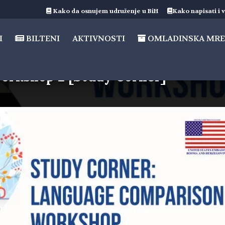
Kako da osnujem udruženje u BiH
Kako napisati i v
I
BILTENI
AKTIVNOSTI
OMLADINSKA MRE
orkshop 2 [Study Corner]