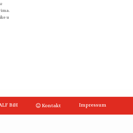
ja
vima.
ike u
ALF BiH
Impressum
Kontakt