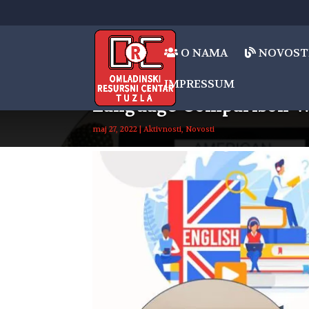
O NAMA
NOVOST
IMPRESSUM
Language Comparison W
maj 27, 2022
|
Aktivnosti
,
Novosti