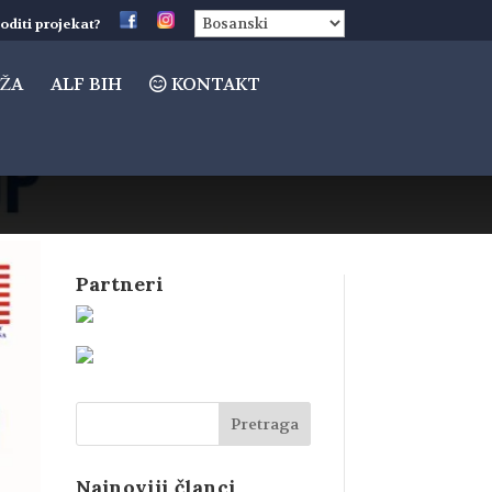
oditi projekat?
ŽA
ALF BIH
KONTAKT
Partneri
Najnoviji članci