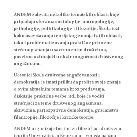
ANDEM zahvata nekoliko tematskih oblasti koje
pripadaju sferama sociologije, antropologije,
psihologije, politikologije i filozofije. Škola teži
kako usavršavanju teorijskog znanja iz tih oblasti,
tako i problematizovanju praktične primene
stečenog znanja u savremenim društvima,
posebno uzimajući u obzir mogućnost društvenog
angažmana.
Učesnici Škole društvene angažovanosti i
demokratije će imati priliku da prošire svoje znanje
o ovim aktuelnim temama kroz predavanja,
diskusije, praktične vežbe, itd.. koje će voditi
stručnjaci za teme društvenog angažmana,
aktivizma, participativne demokratije, građanstva,
filantropije, filozofije i kritičke teorije.
ANDEM organizuje Institut za filozofiju i društvenu
teoriju Univerziteta u Beogradu – vodeća naučno-