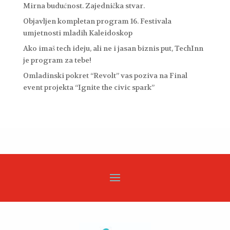
Mirna budućnost. Zajednička stvar.
Objavljen kompletan program 16. Festivala
umjetnosti mladih Kaleidoskop
Ako imaš tech ideju, ali ne i jasan biznis put, TechInn
je program za tebe!
Omladinski pokret “Revolt” vas poziva na Final
event projekta “Ignite the civic spark”