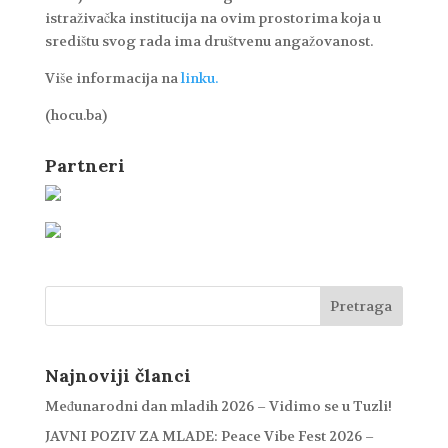
istraživačka institucija na ovim prostorima koja u
središtu svog rada ima društvenu angažovanost.
Više informacija na
linku.
(hocu.ba)
Partneri
Najnoviji članci
Međunarodni dan mladih 2026 – Vidimo se u Tuzli!
JAVNI POZIV ZA MLADE: Peace Vibe Fest 2026 –