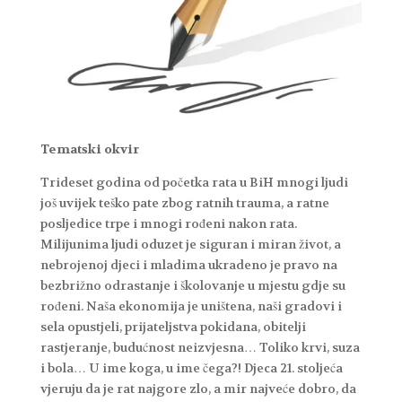
Tematski okvir
Trideset godina od početka rata u BiH mnogi ljudi
još uvijek teško pate zbog ratnih trauma, a ratne
posljedice trpe i mnogi rođeni nakon rata.
Milijunima ljudi oduzet je siguran i miran život, a
nebrojenoj djeci i mladima ukradeno je pravo na
bezbrižno odrastanje i školovanje u mjestu gdje su
rođeni. Naša ekonomija je uništena, naši gradovi i
sela opustjeli, prijateljstva pokidana, obitelji
rastjeranje, budućnost neizvjesna… Toliko krvi, suza
i bola… U ime koga, u ime čega?! Djeca 21. stoljeća
vjeruju da je rat najgore zlo, a mir najveće dobro, da