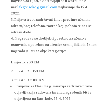
najviše 500 riječi, a dostavljaju se u wordu na e-
mail
fkg.visoko@gmail.com
najkasnije do 15. 4.
2022.
Prijava treba sadržavati ime i prezime učenika,
adresu, broj telefona, razred koji pohađa te naziv i
adresu škole.
Nagrade će se dodijeliti posebno za učenike
osnovnih, a posebno za učenike srednjih škola. Iznos
nagrada je isti za obje kategorije:
1. mjesto: 200 KM
2. mjesto: 2 x 150 KM
3. mjesto: 3 x 100 KM
Franjevačka klasična gimnazija zadržava pravo
objavljivanja radova, a imena nagrađenih bit će
objavljena na Dan škole, 22. 4. 2022.