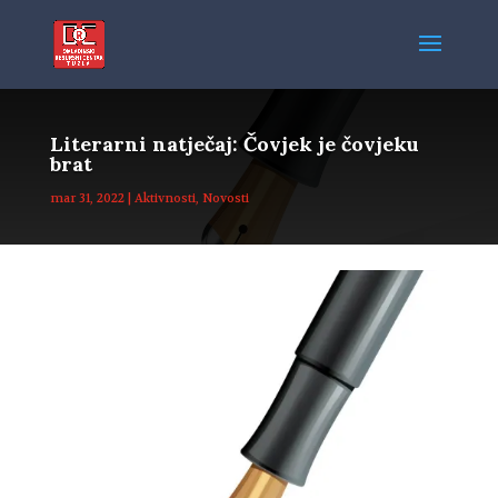
Literarni natječaj: Čovjek je čovjeku
brat
mar 31, 2022
|
Aktivnosti
,
Novosti