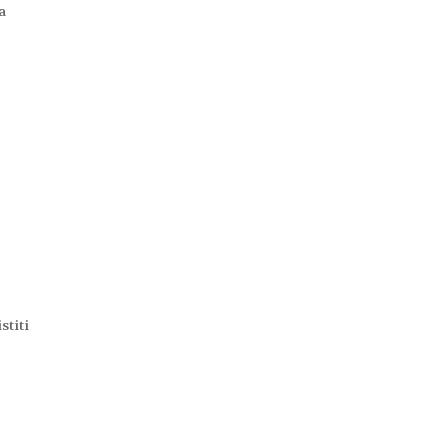
a
stiti