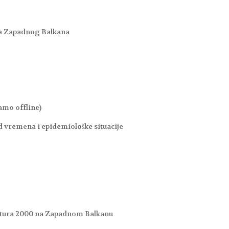
ama Zapadnog Balkana
amo offline)
od vremena i epidemiološke situacije
Natura 2000 na Zapadnom Balkanu