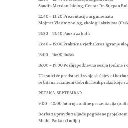
Saudin Merdan: biolog, Centar Dr. Stjepan Bo
12:40 – 13:20 Prezentacija argumenata
Mojmír Vlašín: zoolog, ekolog i aktivista (Češ
13:20 – 13:40 Pauza za kafu
13:40 – 15:00 Praktična vježba kroz igranje ul
15:00 – 16:00 Ručak
16:00 – 19:00 Poslijepodnevna sesija (online i o
Učesnici će predstaviti svoje slučajeve i borb
će biti na razmjeni dobrih i loših praksi koje s
PETAK 3. SEPTEMBAR
9:00 – 10:00 Jutarnja online prezentacija (onlin
Borba za pravdu za ljude pogođene projektom
Metha Patkar (Indija)