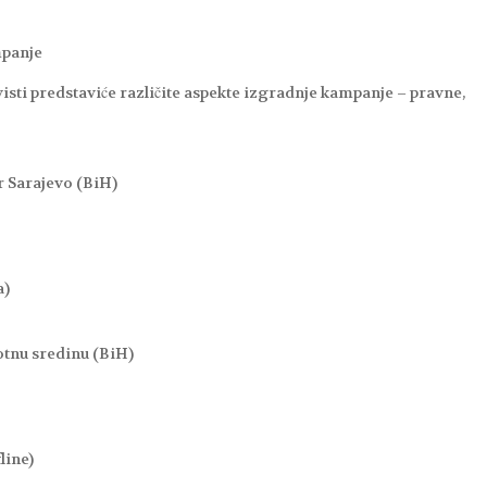
mpanje
ivisti predstaviće različite aspekte izgradnje kampanje – pravne,
r Sarajevo (BiH)
a)
votnu sredinu (BiH)
line)