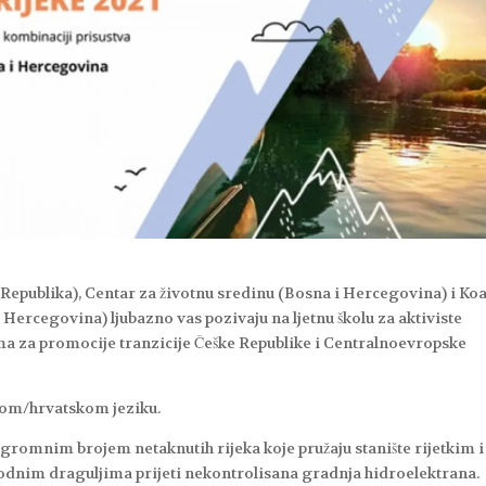
epublika), Centar za životnu sredinu (Bosna i Hercegovina) i Koal
 Hercegovina) ljubazno vas pozivaju na ljetnu školu za aktiviste
a za promocije tranzicije Češke Republike i Centralnoevropske
kom/hrvatskom jeziku.
gromnim brojem netaknutih rijeka koje pružaju stanište rijetkim i
odnim draguljima prijeti nekontrolisana gradnja hidroelektrana.