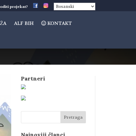
oditi projekat?
ŽA
ALF BIH
KONTAKT
Partneri
Najnoviji članci