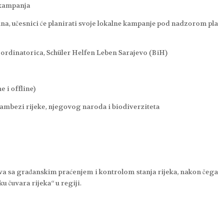
h kampanja
na, učesnici će planirati svoje lokalne kampanje pod nadzorom pl
 koordinatorica, Schüler Helfen Leben Sarajevo (BiH)
e i offline)
ambezi rijeke, njegovog naroda i biodiverziteta
a sa građanskim praćenjem i kontrolom stanja rijeka, nakon čega
ku čuvara rijeka“ u regiji.