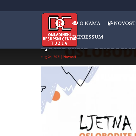
O NAMA
NOVOST
IMPRESSUM
Ljetna škola “Oslobodite
aug 24, 2021
|
Novosti