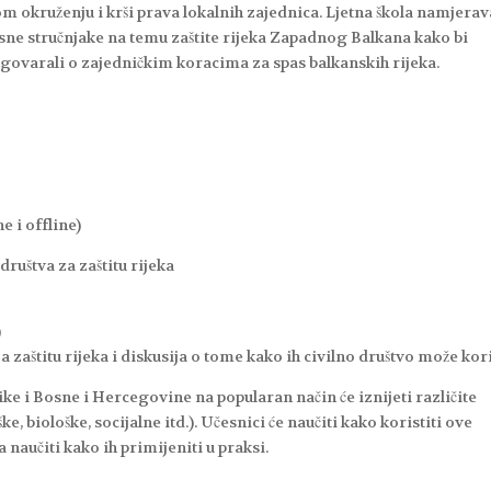
m okruženju i krši prava lokalnih zajednica. Ljetna škola namjerav
sne stručnjake na temu zaštite rijeka Zapadnog Balkana kako bi
zgovarali o zajedničkim koracima za spas balkanskih rijeka.
e i offline)
uštva za zaštitu rijeka
)
zaštitu rijeka i diskusija o tome kako ih civilno društvo može kori
like i Bosne i Hercegovine na popularan način će iznijeti različite
e, biološke, socijalne itd.). Učesnici će naučiti kako koristiti ove
 naučiti kako ih primijeniti u praksi.