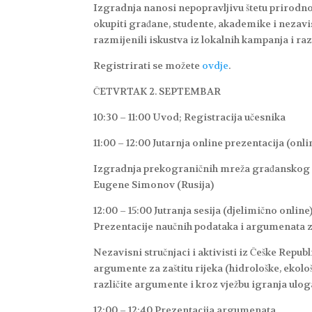
Izgradnja nanosi nepopravljivu štetu prirodno
okupiti građane, studente, akademike i nezavi
razmijenili iskustva iz lokalnih kampanja i ra
Registrirati se možete
ovdje
.
ČETVRTAK 2. SEPTEMBAR
10:30 – 11:00 Uvod; Registracija učesnika
11:00 – 12:00 Jutarnja online prezentacija (onlin
Izgradnja prekograničnih mreža građanskog dr
Eugene Simonov (Rusija)
12:00 – 15:00 Jutranja sesija (djelimično online
Prezentacije naučnih podataka i argumenata za 
Nezavisni stručnjaci i aktivisti iz Češke Repub
argumente za zaštitu rijeka (hidrološke, ekološk
različite argumente i kroz vježbu igranja uloga
12:00 – 12:40 Prezentacija argumenata