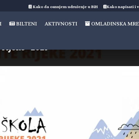
Kako da osnujem udruženje u BiH
Kako napisati i v
I
BILTENI
AKTIVNOSTI
OMLADINSKA MRE
 rijeke” 2021