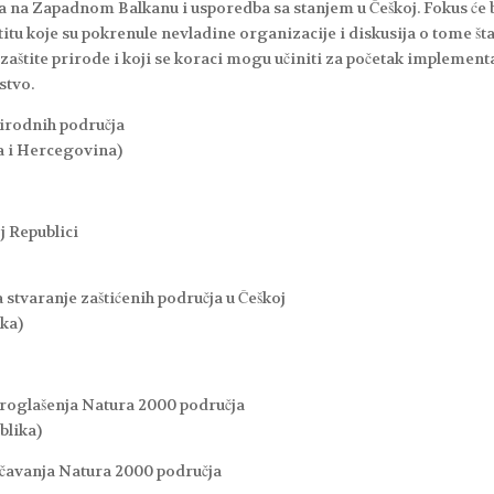
čja na Zapadnom Balkanu i usporedba sa stanjem u Češkoj. Fokus će b
titu koje su pokrenule nevladine organizacije i diskusija o tome št
zaštite prirode i koji se koraci mogu učiniti za početak implement
stvo.
prirodnih područja
na i Hercegovina)
j Republici
a stvaranje zaštićenih područja u Češkoj
ika)
proglašenja Natura 2000 područja
blika)
ačavanja Natura 2000 područja