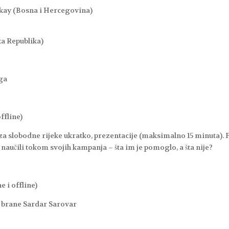
lkay (Bosna i Hercegovina)
ka Republika)
oga
ffline)
u za slobodne rijeke ukratko, prezentacije (maksimalno 15 minuta). 
u naučili tokom svojih kampanja – šta im je pomoglo, a šta nije?
e i offline)
 brane Sardar Sarovar