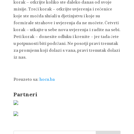
korak – otkrijte koliko ste daleko danas od svoje
misije. Treći korak – otkrijte uvjerenja i rečenice
koje ste možda slušali u djetinjstvu i koje su
formirale strahove i uvjerenja da ne možete. Četvrti
korak – utkajte u sebe nova uvjerenja i radite na sebi.
Peti korak – donesite odluku i krenite – jer tada ćete
u potpunosti biti podržani. Ne posotji pravi trenutak
za promjenu koji dolazi s vana, pravi trenutak dolazi
iz nas.
Preuzeto sa:
hocu.ba
Partneri