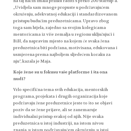
na taj način imala priliku raditi s preko 200 startup-a.
„Uvidjela sam mnoge propuste u podržavajućem
okruženju, adekvatnoj edukaciji i standardizovanom
pristupu budućim preduzetnicama. Upravo zbog
toga sam htjela, zajedno sa svojim kolegicama
mentoricama iz više zemalja u regionu uključujući i
BiH, da napravim mjesto na kojem će svaka žena
preduzetnica biti podržana, motivisana, edukovana i
usmjerena prema najboljem sljedećem koraku za
nju”, kazala je Maja.
Koje žene su u fokusu vaše platforme i šta ona
nudi?
Vrlo specifična tema svih edukacija, mentorskih
programa, projekata i drugih organizacija koje
podržavaju žene preduzetnice jeste to što se objavi
poziv da se žene prijave, ali se zanemaruje
individualni pristup svakoj od njih. Nije svaka
preduzetnica u istoj industriji, na istom nivou
znanja, u istom podržavajućem okruženju, u istoj