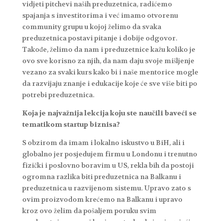
vidjeti pitchevi naših preduzetnica, radićemo
spajanja s investitorima i već imamo otvorenu
community grupu u kojoj želimo da svaka
preduzetnica postavi pitanje i dobije odgovor.
Takođe, želimo da nam i preduzetnice kažu koliko je
ovo sve korisno za njih, da nam daju svoje mišljenje
vezano za svaki kurs kako bi i naše mentorice mogle
da razvijaju znanje i edukacije koje će sve više biti po
potrebi preduzetnica.
Koja je najvažnija lekcija koju ste naučili baveći se
tematikom startup biznisa?
S obzirom da imam i lokalno iskustvo u BiH, ali i
globalno jer posjedujem firmu u Londonu i trenutno
fizički i poslovno boravim u US, rekla bih da postoji
ogromna razlika biti preduzetnica na Balkanu i
preduzetnica u razvijenom sistemu. Upravo zato s
ovim proizvodom krećemo na Balkanu i upravo
kroz ovo želim da pošaljem poruku svim