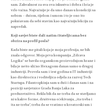
sam. Zahvalnost za sva ova iskustva i dobra i loša je
vrlo važna. Najvažnije je da smo danas u konekciji sa
sobom – dušom, tijelom i umom i to je ono što
pokušavam da sebi stavim kao najvažniju lekciju za
napredak.
Koji savjet biste dali našim čitateljicama bez
obzira na profil posla?
Kada biste me pitali koja je moja profesija, ne bih
znala odgovor. Moja prva kompanija „Zdrava
Logika” se bavila organskom proizvodnjom hrane i
bila je nešto slično Hexagonu danas samo u drugoj
industriji. Provela sam i šest godina u IT industriji
kao direktorica i voditeljica odjela za razvoj Tech
Startupa. Filantropkinja sam u duši i danas sam i na
poziciji savjetnice Grada Banja Luka za
preduzetništvo. Rekla bih da ne treba da se stavljamo
ni u kakve forme, društvena očekivanja, „šta treba i
šta ne treba”, treba da se vratimo u kreatorski um i