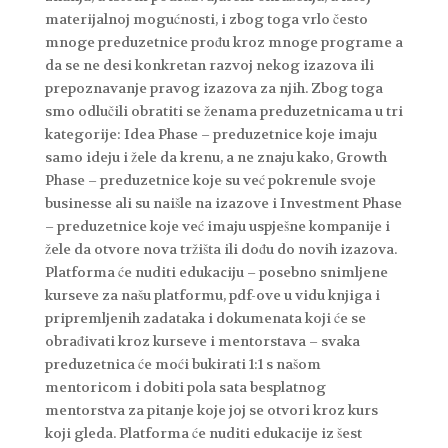
materijalnoj mogućnosti, i zbog toga vrlo često
mnoge preduzetnice prođu kroz mnoge programe a
da se ne desi konkretan razvoj nekog izazova ili
prepoznavanje pravog izazova za njih. Zbog toga
smo odlučili obratiti se ženama preduzetnicama u tri
kategorije: Idea Phase – preduzetnice koje imaju
samo ideju i žele da krenu, a ne znaju kako, Growth
Phase – preduzetnice koje su već pokrenule svoje
businesse ali su naišle na izazove i Investment Phase
– preduzetnice koje već imaju uspješne kompanije i
žele da otvore nova tržišta ili dođu do novih izazova.
Platforma će nuditi edukaciju – posebno snimljene
kurseve za našu platformu, pdf-ove u vidu knjiga i
pripremljenih zadataka i dokumenata koji će se
obrađivati kroz kurseve i mentorstava – svaka
preduzetnica će moći bukirati 1:1 s našom
mentoricom i dobiti pola sata besplatnog
mentorstva za pitanje koje joj se otvori kroz kurs
koji gleda. Platforma će nuditi edukacije iz šest