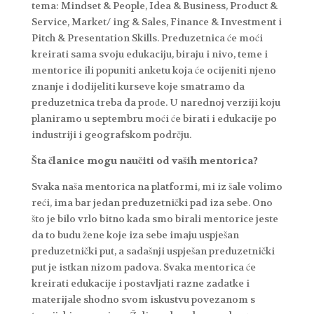
tema: Mindset & People, Idea & Business, Product &
Service, Market/ ing & Sales, Finance & Investment i
Pitch & Presentation Skills. Preduzetnica će moći
kreirati sama svoju edukaciju, biraju i nivo, teme i
mentorice ili popuniti anketu koja će ocijeniti njeno
znanje i dodijeliti kurseve koje smatramo da
preduzetnica treba da prođe. U narednoj verziji koju
planiramo u septembru moći će birati i edukacije po
industriji i geografskom podrčju.
Šta članice mogu naučiti od vaših mentorica?
Svaka naša mentorica na platformi, mi iz šale volimo
reći, ima bar jedan preduzetnički pad iza sebe. Ono
što je bilo vrlo bitno kada smo birali mentorice jeste
da to budu žene koje iza sebe imaju uspješan
preduzetnički put, a sadašnji uspješan preduzetnički
put je istkan nizom padova. Svaka mentorica će
kreirati edukacije i postavljati razne zadatke i
materijale shodno svom iskustvu povezanom s