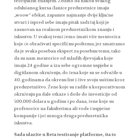
teorijskim znanjem. Želimo da nakon svakog
odslušanog kursa članice preduzetnice imaju
„woow” efekat, zapamte najmanje dvije ključne
stvari i ispred sebe imaju pitak sadržaj koji je
zasnovan na realnom preduzetničkom znanju i
iskustvu. U svakoj temi ćemo imati više mentorica
koje će obrađivati specifičnu podtemu, jer smatramo
da je svaka poseban ekspert za posebnu temu, tako
da su nam mentorice od mladih djevojaka koje
imaju 24 godine a iza sebe ogromne uspjehe u
digitlanom okruženju, do žena koje su se odvažile u
40. godinama da okrenu list i žive svoju suštinu kroz
preduzetništvo. Žene koje su radile u korporativnom
okruženju pa dale otkaze i došle do investicije od
500.000 dolara u godinu i po dana, žene koje su
profesorice na fakultetima ali vode i uspješne
kompanije i još mnoga druga preduzetnička
iskustva.
Sada ulazite u Beta testiranje platforme, šta to