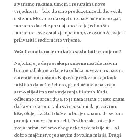
stvaramo rukama, umom i resursima nove
vrijednosti – bilo da smo preduzetnice ili dio većih
sistema. Moramo da osjetimo naše autentično „ja”,
moramo da sebe poznajemo i to je jedino što
moramo – sve ostalo je opciono, sve ostalo će svijet i
prihvatiti i suditi u isto vrijeme.
Vaša formula na temu kako savladati promjenu?
Najbitnije je da je svaka promjena nastala našom
ličnom odlukom a da je ta odluka povezana s našom
autentičnom dušom. Najveće greške nastaju kada
mislimo da nešto želimo, pa odlučimo a na kraju
samo slijedimo tuđe uvjerenje ili strah. Kada
odlučimo iz srca i duše, to je naša istina, i često znam
da kažem da smo tada svi sposobni da preživimo
kiše, oluje, fizičku i duševnu bol jer znamo da se tom
promjenom vraćamo sebi. Prvi korak – otkrijte
svoju istinu, svi smo zbog neke veće misije tu – a i
dobro majčinstvo je sasvim dovoljna misija. Drugi