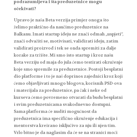
podrazumijeva i šta preduzetnice mogu
očekivati?
Upravo je naša Beta verzija primjer onoga što
želimo praktično da naučimo preduzetnice na
Balkanu. Imati startup ideju ne znači odmah „uspjeti”,
znači odvažiti se, motivisati, validirati ideju, zatim
validirati proizvod i tek se onda spremiti za dalje
korake za tržište. Mi smo isto startup i kroz našu
Beta verziju od maja do jula ćemo testirati okruženje
koje smo spremile za preduzetnice. Postoji besplatni
dio platforme i to je naš doprinos zajednici kroz koji
ćemo objavljivati mnogo blogova, korisnih PSD-ova
i materijala za preduzetnice, pa čak i neke od
kurseva ćemo povremeno otvarati da budu besplatni
i svim preduzetnicama svakodnevno dostupni.
Sama platforma će nuditi mogućnost da
preduzetnica ima specifično okruženje edukacija i
mentorstva kreirano isključivo za nju ili njen tim.
Vrlo bitno je da naglasim da će se na stranici moći