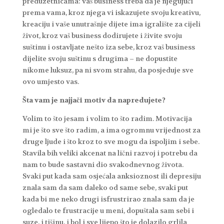
preduzetnicama: vaš business treba da je njegujući
prema vama, kroz njega vi iskazujete svoju kreativu,
kreaciju i vaše unutrašnje dijete ima igralište za cijeli
život, kroz vaš business dodirujete i živite svoju
suštinu i ostavljate nešto iza sebe, kroz vaš business
dijelite svoju suštinu s drugima – ne dopustite
nikome luksuz, pa ni svom strahu, da posjeduje sve
ovo umjesto vas.
Šta vam je najjači motiv da napredujete?
Volim to što jesam i volim to što radim. Motivacija
mi je što sve što radim, a ima ogromnu vrijednost za
druge ljude i što kroz to sve mogu da ispoljim i sebe.
Stavila bih veliki akcenat na lični razvoj i potrebu da
nam to bude sastavni dio svakodnevnog života.
Svaki put kada sam osjećala anksioznost ili depresiju
znala sam da sam daleko od same sebe, svaki put
kada bi me neko drugi isfrustrirao znala sam da je
ogledalo te frustracije u meni, dopuštala sam sebi i
suze, i tišinu, i bol i sve lijepo što je dolazilo grlila