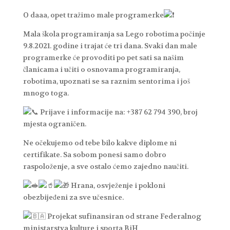
O daaa, opet tražimo male programerke
Mala škola programiranja sa Lego robotima počinje
9.8.2021. godine i trajat će tri dana. Svaki dan male
programerke će provoditi po pet sati sa našim
članicama i učiti o osnovama programiranja,
robotima, upoznati se sa raznim sentorima i još
mnogo toga.
Prijave i informacije na: +387 62 794 390, broj
mjesta ograničen.
Ne očekujemo od tebe bilo kakve diplome ni
certifikate. Sa sobom ponesi samo dobro
raspoloženje, a sve ostalo ćemo zajedno naučiti.
Hrana, osvježenje i pokloni
obezbijeđeni za sve učesnice.
Projekat sufinansiran od strane Federalnog
ministarstva kulture i sporta BiH