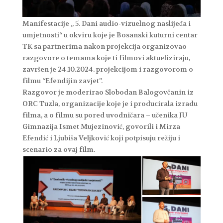
Manifestacije „ 5. Dani audio-vizuelnog naslijeđa i
umjetnosti“ u okviru koje je Bosanski kuturni centar
TK sa partnerima nakon projekcija organizovao
razgovore o temama koje ti filmovi aktueliziraju,
završen je 24.10.2024. projekcijom i razgovorom o
filmu “Efendijin zavjet”.
Razgovor je moderirao Slobodan Balogovčanin iz
ORC Tuzla, organizacije koje je i producirala izradu
filma, a o filmu su pored uvodničara – učenika JU
Gimnazija Ismet Mujezinović, govorili i Mirza
Efendić i Ljubiša Veljković koji potpisuju režiju i
scenario za ovaj film.