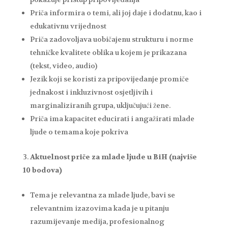
Priča informira o temi, ali joj daje i dodatnu, kao i
edukativnu vrijednost
Priča zadovoljava uobičajenu strukturu i norme
tehničke kvalitete oblika u kojem je prikazana
(tekst, video, audio)
Jezik koji se koristi za pripovijedanje promiče
jednakost i inkluzivnost osjetljivih i
marginaliziranih grupa, uključujući žene.
Priča ima kapacitet educirati i angažirati mlade
ljude o temama koje pokriva
Aktuelnost priče za mlade ljude u BiH (najviše
10 bodova)
Tema je relevantna za mlade ljude, bavi se
relevantnim izazovima kada je u pitanju
razumijevanje medija, profesionalnog