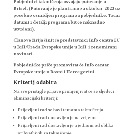
Pobjednici takmičenja osvajaju putovanje u
Brisel. (Putovanje je planirano za oktobar 2022 uz
posebno osmišljen program za pobjednike. Tačni
datumi i detalji programa bit će naknadno
utvrđeni).
Članove žirija činit će predstavnici Info centra EU
u BiH/Ureda Evropske unije u BiH i renomirani
novinari.
Pobjedničke priče promovirat će Info centar
Evropske unije u Bosni i Hercegovini.
Kriterij odabira
Na sve pristigle prijave primjenjivat će se sljedeći
eliminacijski kriteriji:
Prijavljeni rad se bavi temama takmičenja
Prijavljeni rad dostavljen je na vrijeme
Prijavljeni rad dostavljen je u jednom od oblika
prihvatljivih za takmičenje