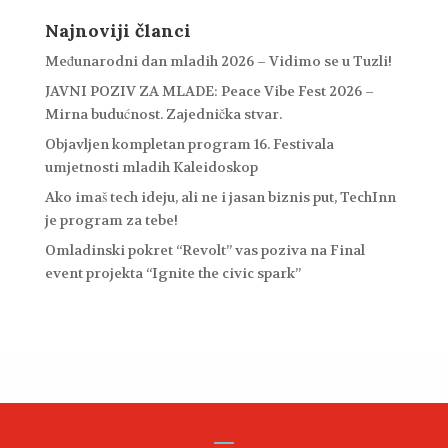
Najnoviji članci
Međunarodni dan mladih 2026 – Vidimo se u Tuzli!
JAVNI POZIV ZA MLADE: Peace Vibe Fest 2026 –
Mirna budućnost. Zajednička stvar.
Objavljen kompletan program 16. Festivala
umjetnosti mladih Kaleidoskop
Ako imaš tech ideju, ali ne i jasan biznis put, TechInn
je program za tebe!
Omladinski pokret “Revolt” vas poziva na Final
event projekta “Ignite the civic spark”