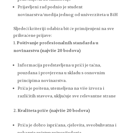
Prijavljeni rad podnio je student
novinarstva/medija jednog od univerziteta u BiH
Sljedeći kriteriji odabira bit će primijenjeni na sve
prihvaćene prijave:
Poštivanje profesionalnih standarda u
novinarstvu (najviše 20 bodova)
Informacija predstavljena u priči je tačna,
pouzdana i provjerena u skladu s osnovnim
principima novinarstva.
Priča je poštena, utemeljena na više izvora i
različitih stavova, uključuje sve relevantne strane
Kvaliteta priče (najviše 20 bodova)
Priča je dobro ispričana, cjelovita, sveobuhvatna i
pokazuje pristup pripovijedanja