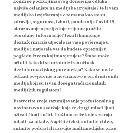
kojim se područjima svog donošenja odluka
najviše oslanjate na medijske izvještaje?
Je li vam
medijsko izvještavanje o temama kao što su
zdravlje, sigurnost, izbori, pandemija Covid-19,
obrazovanje u posljednje vrijeme pružilo
pouzdane informacije? Jesu li kampanje
dezinformacija utjecale na vaše povjerenje u
medije i natjerale vas da budete oprezniji u
pogledu izvora kojima vjerujete?
Šta se može
učiniti kako bi se minimizirao učinak
dezinformacijskog poremećaja?
Kako se može
održati povjerenje u novinarstvo u eri društvenih
medija koji su izvan dosega tradicionalnih
medijskih regulatora?
Pretvorite svoje razumijevanje profesionalnog
novinarstva u sadržaje koje će drugi mladi ljudi
uživati ​​čitati i učiti. Tražimo priče koje stvaraju
mladi, za mlade. Napišite tekst, snimite video,
snimite podcast ili razvijte multimedijsku priču