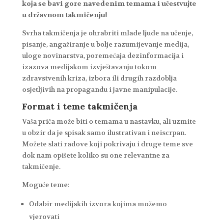
koja se bavi gore navedenim temama i učestvujte
u državnom takmičenju!
Svrha takmičenja je ohrabriti mlade ljude na učenje,
pisanje, angažiranje u bolje razumijevanje medija,
uloge novinarstva, poremećaja dezinformacija i
izazova medijskom izvještavanju tokom
zdravstvenih kriza, izbora ili drugih razdoblja
osjetljivih na propagandu i javne manipulacije.
Format i teme takmičenja
Vaša priča može biti o temama u nastavku, ali uzmite
u obzir da je spisak samo ilustrativan i neiscrpan.
Možete slati radove koji pokrivaju i druge teme sve
dok nam opišete koliko su one relevantne za
takmičenje.
Moguće teme:
Odabir medijskih izvora kojima možemo
vjerovati