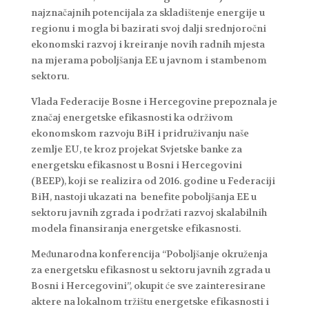
najznačajnih potencijala za skladištenje energije u
regionu i mogla bi bazirati svoj dalji srednjoročni
ekonomski razvoj i kreiranje novih radnih mjesta
na mjerama poboljšanja EE u javnom i stambenom
sektoru.
Vlada Federacije Bosne i Hercegovine prepoznala je
značaj energetske efikasnosti ka održivom
ekonomskom razvoju BiH i pridruživanju naše
zemlje EU, te kroz projekat Svjetske banke za
energetsku efikasnost u Bosni i Hercegovini
(BEEP), koji se realizira od 2016. godine u Federaciji
BiH, nastoji ukazati na benefite poboljšanja EE u
sektoru javnih zgrada i podržati razvoj skalabilnih
modela finansiranja energetske efikasnosti.
Međunarodna konferencija “Poboljšanje okruženja
za energetsku efikasnost u sektoru javnih zgrada u
Bosni i Hercegovini”, okupit će sve zainteresirane
aktere na lokalnom tržištu energetske efikasnosti i