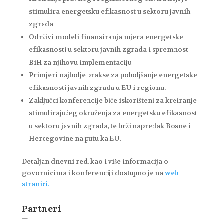
stimulira energetsku efikasnost u sektoru javnih
zgrada
Održivi modeli finansiranja mjera energetske
efikasnosti u sektoru javnih zgrada i spremnost
BiH za njihovu implementaciju
Primjeri najbolje prakse za poboljšanje energetske
efikasnosti javnih zgrada u EU i regionu.
Zaključci konferencije biće iskorišteni za kreiranje
stimulirajućeg okruženja za energetsku efikasnost
u sektoru javnih zgrada, te brži napredak Bosne i
Hercegovine na putu ka EU.
Detaljan dnevni red, kao i više informacija o
govornicima i konferenciji dostupno je na
web
stranici.
Partneri