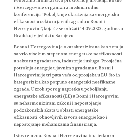
Federalno ministarstvo prostornog uređenja Bosne
i Hercegovine organizira međunarodnu
konferenciju “Poboljšanje okruženja za energetsku
efikasnost u sektoru javnih zgrada u Bosni i
Hercegovini”, koja će se održati 14.09.2022. godine, u
Gradskoj vijećnici u Sarajevu.
Bosna i Hercegovina je okarakterizirana kao zemlja
sa vrlo visokim stepenom energetske neefikasnosti
u sektoru zgradarstva, industrije i usluga. Prosječna
potrošnja energije u javnim zgradama u Bosni i
Hercegovini je tri puta veća od prosjeka u EU, što ih
kategorizira kao potpuno energetski neefikasne
zgrade. Uzrok sporog napretka u poboljšanju
energetske efikasnosti (EE) u Bosni i Hercegovini
su neharmonizirani zakoni i nepostojanje
podzakonskih akata u oblasti energetske
efikasnosti, obnovljivih izvora energije kao i
nepostojanje mehanizama finansiranja.
Istovremeno, Bosna i Hercegovina ima jedan od