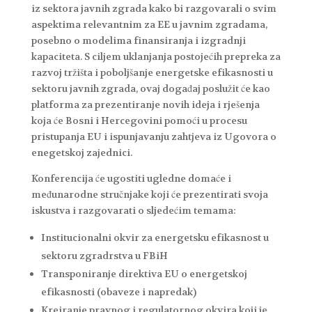
iz sektora javnih zgrada kako bi razgovarali o svim
aspektima relevantnim za EE u javnim zgradama,
posebno o modelima finansiranja i izgradnji
kapaciteta. S ciljem uklanjanja postojećih prepreka za
razvoj tržišta i poboljšanje energetske efikasnosti u
sektoru javnih zgrada, ovaj događaj poslužit će kao
platforma za prezentiranje novih ideja i rješenja
koja će Bosni i Hercegovini pomoći u procesu
pristupanja EU i ispunjavanju zahtjeva iz Ugovora o
enegetskoj zajednici.
Konferencija će ugostiti ugledne domaće i
međunarodne stručnjake koji će prezentirati svoja
iskustva i razgovarati o sljedećim temama:
Institucionalni okvir za energetsku efikasnost u
sektoru zgradrstva u FBiH
Transponiranje direktiva EU o energetskoj
efikasnosti (obaveze i napredak)
Kreiranje pravnog i regulatornog okvira koji je