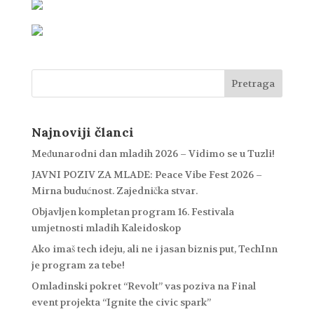
Najnoviji članci
Međunarodni dan mladih 2026 – Vidimo se u Tuzli!
JAVNI POZIV ZA MLADE: Peace Vibe Fest 2026 –
Mirna budućnost. Zajednička stvar.
Objavljen kompletan program 16. Festivala
umjetnosti mladih Kaleidoskop
Ako imaš tech ideju, ali ne i jasan biznis put, TechInn
je program za tebe!
Omladinski pokret “Revolt” vas poziva na Final
event projekta “Ignite the civic spark”