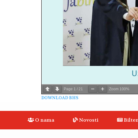
Page
1
/
21
Zoom
100%
DOWNLOAD BHS
O nama
Novosti
Bilten