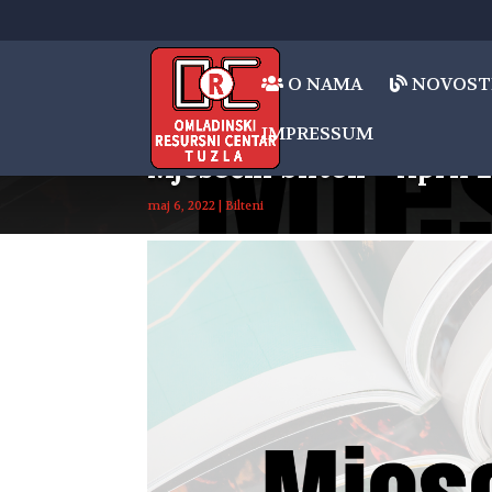
O NAMA
NOVOST
IMPRESSUM
Mjesečni bilten – April 
maj 6, 2022
|
Bilteni