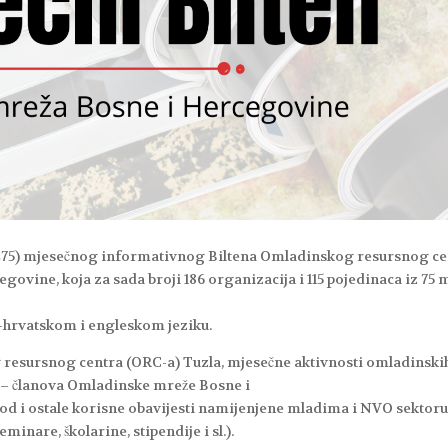
 275) mjesečnog informativnog Biltena Omladinskog resursnog ce
ovine, koja za sada broji 186 organizacija i 115 pojedinaca iz 75 
-hrvatskom i engleskom jeziku.
 resursnog centra (ORC-a) Tuzla, mjesečne aktivnosti omladinski
a – članova Omladinske mreže Bosne i
od i ostale korisne obavijesti namijenjene mladima i NVO sektor
minare, školarine, stipendije i sl.).