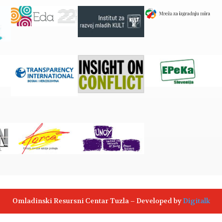
Omladinski Resursni Centar Tuzla – Developed by
Digitalk