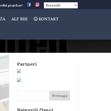
oditi projekat?
ŽA
ALF BIH
KONTAKT
Partneri
Najnoviji članci