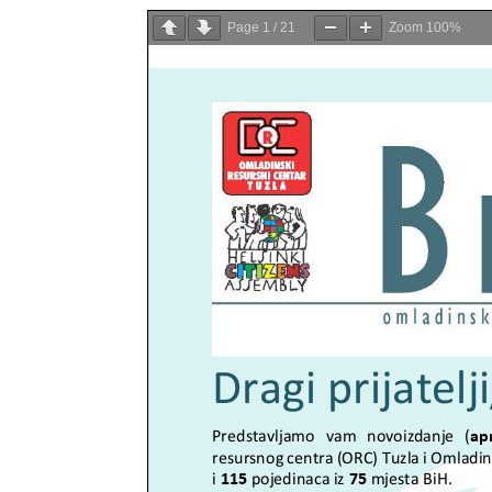
Page
1
/
21
Zoom
100%