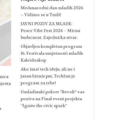
Međunarodni dan mladih 2026
– Vidimo se u Tuzli!
JAVNI POZIV ZA MLADE:
Peace Vibe Fest 2026 – Mirna
budućnost. Zajednička stvar.
Objavljen kompletan program
16. Festivala umjetnosti mladih
Kaleidoskop
Ako imaš tech ideju, ali ne i
jasan biznis put, TechInn je
ntra
program za tebe!
mjesta
Omladinski pokret “Revolt” vas
poziva na Final event projekta
“Ignite the civic spark”
h
u