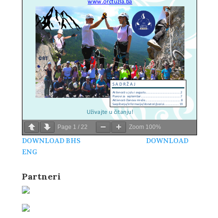
Page
1
/
22
Zoom
100%
DOWNLOAD BHS
DOWNLOAD
ENG
Partneri