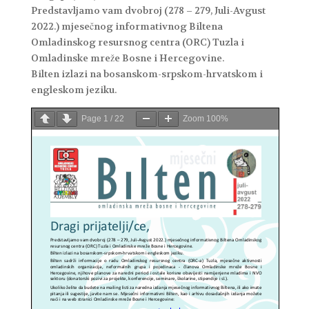
Predstavljamo vam dvobroj (278 – 279, Juli-Avgust
2022.) mjesečnog informativnog Biltena
Omladinskog resursnog centra (ORC) Tuzla i
Omladinske mreže Bosne i Hercegovine.
Bilten izlazi na bosanskom-srpskom-hrvatskom i
engleskom jeziku.
Page
1
/
22
Zoom
100%