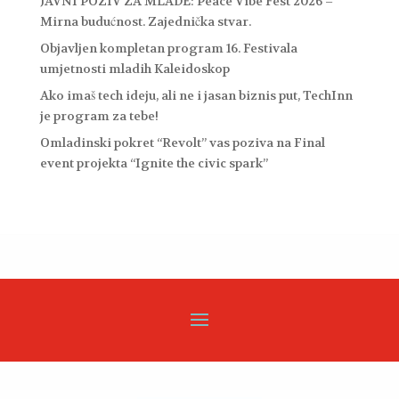
JAVNI POZIV ZA MLADE: Peace Vibe Fest 2026 –
Mirna budućnost. Zajednička stvar.
Objavljen kompletan program 16. Festivala
umjetnosti mladih Kaleidoskop
Ako imaš tech ideju, ali ne i jasan biznis put, TechInn
je program za tebe!
Omladinski pokret “Revolt” vas poziva na Final
event projekta “Ignite the civic spark”