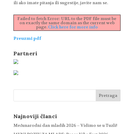
ili ako imate pitanja ili sugestije, javite nam se.
Failed to fetch Error: URL to the PDF file must be
on exactly the same domain as the current web
page.
Click here for more info
Preuzmi pdf
Partneri
Najnoviji članci
Međunarodni dan mladih 2026 – Vidimo se u Tuzli!