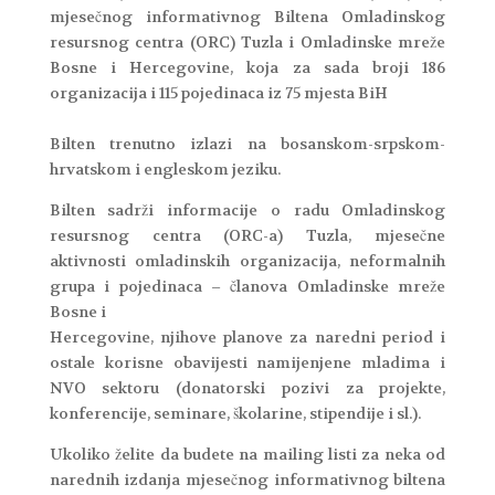
mjesečnog informativnog Biltena Omladinskog
resursnog centra (ORC) Tuzla i Omladinske mreže
Bosne i Hercegovine, koja za sada broji 186
organizacija i 115 pojedinaca iz 75 mjesta BiH
Bilten trenutno izlazi na bosanskom-srpskom-
hrvatskom i engleskom jeziku.
Bilten sadrži informacije o radu Omladinskog
resursnog centra (ORC-a) Tuzla, mjesečne
aktivnosti omladinskih organizacija, neformalnih
grupa i pojedinaca – članova Omladinske mreže
Bosne i
Hercegovine, njihove planove za naredni period i
ostale korisne obavijesti namijenjene mladima i
NVO sektoru (donatorski pozivi za projekte,
konferencije, seminare, školarine, stipendije i sl.).
Ukoliko želite da budete na mailing listi za neka od
narednih izdanja mjesečnog informativnog biltena