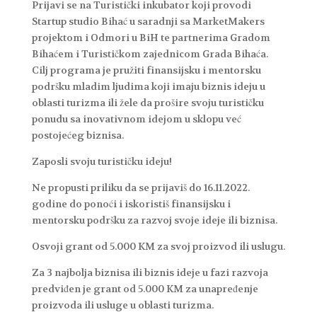
Prijavi se na Turistički inkubator koji provodi
Startup studio Bihać u saradnji sa MarketMakers
projektom i Odmori u BiH te partnerima Gradom
Bihaćem i Turističkom zajednicom Grada Bihaća.
Cilj programa je pružiti finansijsku i mentorsku
podršku mladim ljudima koji imaju biznis ideju u
oblasti turizma ili žele da prošire svoju turističku
ponudu sa inovativnom idejom u sklopu već
postojećeg biznisa.
Zaposli svoju turističku ideju!
Ne propusti priliku da se prijaviš do 16.11.2022.
godine do ponoći i iskoristiš finansijsku i
mentorsku podršku za razvoj svoje ideje ili biznisa.
Osvoji grant od 5.000 KM za svoj proizvod ili uslugu.
Za 3 najbolja biznisa ili biznis ideje u fazi razvoja
predviđen je grant od 5.000 KM za unapređenje
proizvoda ili usluge u oblasti turizma.