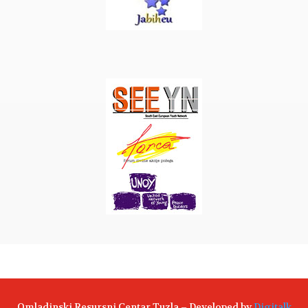
Omladinski Resursni Centar Tuzla – Developed by
Digitalk