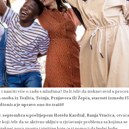
 i naučiti više o radu s mladima? Da li želiš da stekneš uvid u proces
osoba iz Teslića, Tešnja, Prnjavora ili Žepča, starosti između 15
ionica je upravo ono što tražiš!
0. septembra u prelijepom Hotelu Kardial, Banja Vrućica,
otvar
oji žele da se aktivno uključe u rješavanje problema sa kojima se
stekneš nova znanja i vještine koje će ti pomoći da budeš bolje