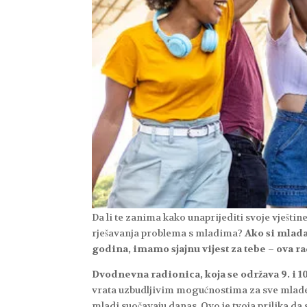
Da li te zanima kako unaprijediti svoje vještine
rješavanja problema s mladima?
Ako si mlada 
godina, imamo sjajnu vijest za tebe – ova rad
Dvodnevna radionica, koja se održava 9. i 1
vrata uzbudljivim mogućnostima za sve mlade k
mladi suočavaju danas. Ovo je tvoja prilika da 