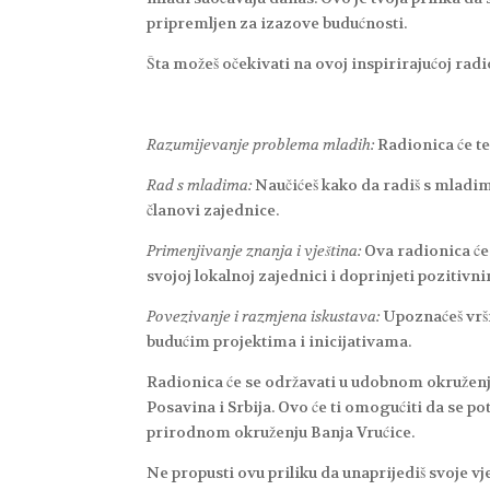
pripremljen za izazove budućnosti.
Šta možeš očekivati na ovoj inspirirajućoj radi
Razumijevanje problema mladih:
Radionica će te
Rad s mladima:
Naučićeš kako da radiš s mladima
članovi zajednice.
Primenjivanje znanja i vještina:
Ova radionica će 
svojoj lokalnoj zajednici i doprinjeti poziti
Povezivanje i razmjena iskustava:
Upoznaćeš vršnj
budućim projektima i inicijativama.
Radionica će se održavati u udobnom okruženju
Posavina i Srbija. Ovo će ti omogućiti da se p
prirodnom okruženju Banja Vrućice.
Ne propusti ovu priliku da unaprijediš svoje vje