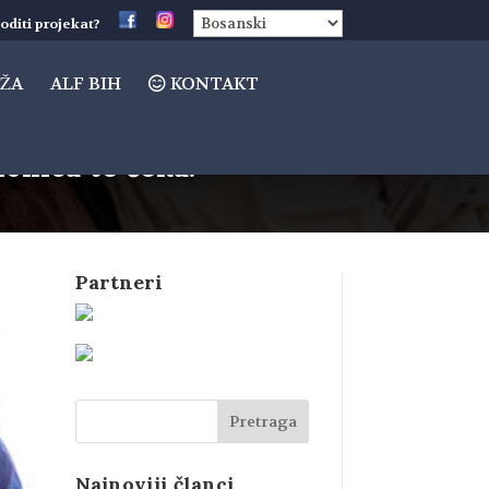
oditi projekat?
ŽA
ALF BIH
KONTAKT
ionica te čeka!
Partneri
Najnoviji članci