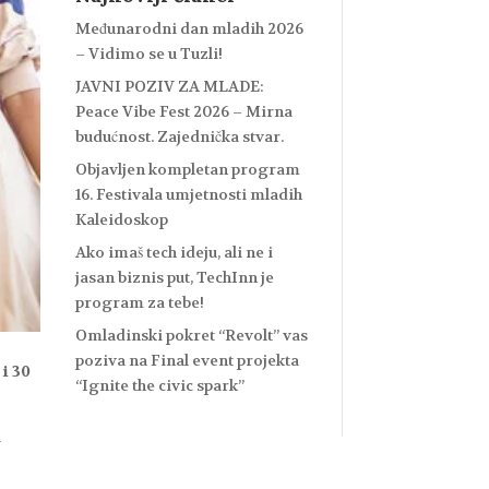
Međunarodni dan mladih 2026
– Vidimo se u Tuzli!
JAVNI POZIV ZA MLADE:
Peace Vibe Fest 2026 – Mirna
budućnost. Zajednička stvar.
Objavljen kompletan program
16. Festivala umjetnosti mladih
Kaleidoskop
Ako imaš tech ideju, ali ne i
jasan biznis put, TechInn je
program za tebe!
Omladinski pokret “Revolt” vas
poziva na Final event projekta
 i 30
“Ignite the civic spark”
a