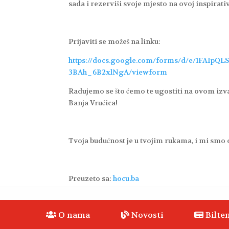
sada i rezerviši svoje mjesto na ovoj inspirati
Prijaviti se možeš na linku:
https://docs.google.com/forms/d/e/1FAI
3BAh_6B2xlNgA/viewform
Radujemo se što ćemo te ugostiti na ovom izv
Banja Vrućica!
Tvoja budućnost je u tvojim rukama, i mi smo 
Preuzeto sa:
hocu.ba
O nama
Novosti
Bilten