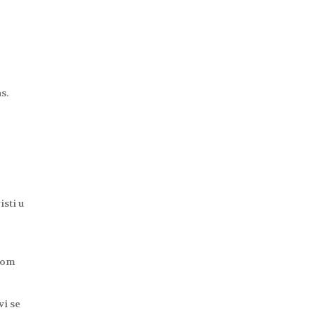
s.
isti u
epom
vi se