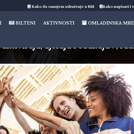
Kako da osnujem udruženje u BiH
Kako napisati i v
I
BILTENI
AKTIVNOSTI
OMLADINSKA MRE
 aktiviraju, djeluju i edukuju”. ; rad