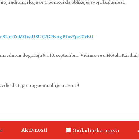
vnoj radionici koja će ti pomoći da oblikuješ svoju budućnost.
pQLSe8UmTnMOxaU8UtJ7GPlvogBInvYpeD1cEH-
anrednom događaju 9. i 10. septembra. Vidimo se u Hotelu Kardial,
ovdje da ti pomognemo da je ostvariš!
Aktivnosti
i
Omladinska mreža