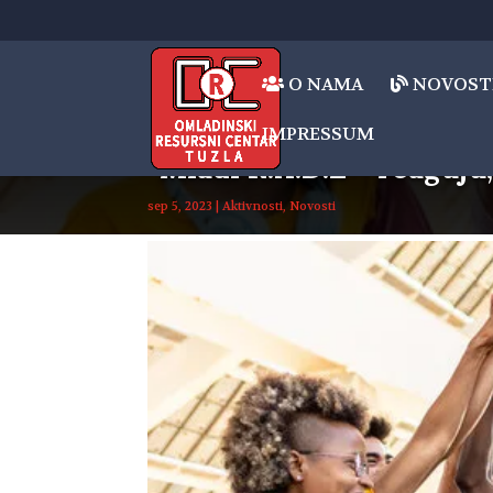
O NAMA
NOVOST
IMPRESSUM
“Mladi R.A.D.E – reaguju,
sep 5, 2023
|
Aktivnosti
,
Novosti