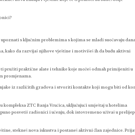
onici?
 upoznati s ključnim problemima s kojima se mladi suočavaju dana
, kako da razvijaš njihove vještine i motivišeš ih da budu aktivni
ti pružiti praktične alate i tehnike koje možeš odmah primijeniti u
vnim promjenama.
ake iz različitih gradova i stvoriti kontakte koji mogu biti od kor
 kompleksa ZTC Banja Vrućica, uključujući smještaj u hotelima
otpuno posvetiš radionici i učenju, dok istovremeno uživaš u prelij
štine, stekneš nova iskustva i postaneš aktivni član zajednice. Prija