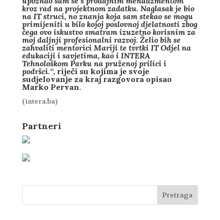
upoznao sam se s prodajnim menadžmentom
kroz rad na projektnom zadatku. Naglasak je bio
na IT struci, no znanja koja sam stekao se mogu
primijeniti u bilo kojoj poslovnoj djelatnosti zbog
čega ovo iskustvo smatram izuzetno korisnim za
moj daljnji profesionalni razvoj. Želio bih se
zahvaliti mentorici Mariji te tvrtki IT Odjel na
edukaciji i savjetima, kao i INTERA
Tehnološkom Parku na pruženoj prilici i
podršci.
“, riječi su kojima je svoje
sudjelovanje za kraj razgovora opisao
Marko Pervan.
(intera.ba)
Partneri