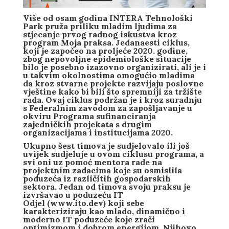
Više od osam godina
INTERA Tehnološki
Park
pruža priliku mladim ljudima za
stjecanje prvog radnog iskustva kroz
program Moja praksa. Jedanaesti ciklus,
koji je započeo na proljeće 2020. godine,
zbog nepovoljne epidemiološke situacije
bilo je posebno izazovno organizirati, ali je i
u takvim okolnostima omogućio mladima
da kroz stvarne projekte razvijaju poslovne
vještine kako bi bili što spremniji za tržište
rada. Ovaj ciklus podržan je i kroz suradnju
s
Federalnim zavodom za zapošljavanje
u
okviru
Programa sufinanciranja
zajedničkih projekata s drugim
organizacijama i institucijama 2020
.
Ukupno šest timova je sudjelovalo ili još
uvijek sudjeluje u ovom ciklusu programa, a
svi oni uz pomoć mentora rade na
projektnim zadacima koje su osmislila
poduzeća iz različitih gospodarskih
sektora. Jedan od timova svoju praksu je
izvršavao u poduzeću
IT
Odjel
(
www.ito.dev
) koji sebe
karakteriziraju kao mlado, dinamično i
moderno IT poduzeće koje zrači
optimizmom i dobrom energijom. Njihovo