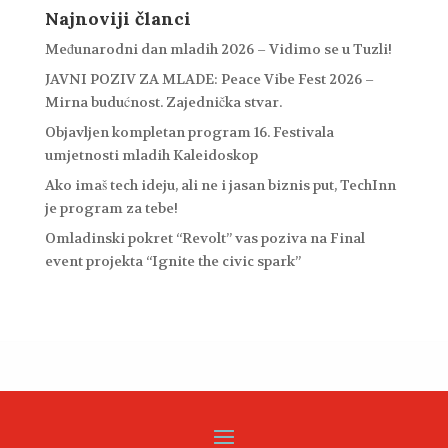
Najnoviji članci
Međunarodni dan mladih 2026 – Vidimo se u Tuzli!
JAVNI POZIV ZA MLADE: Peace Vibe Fest 2026 –
Mirna budućnost. Zajednička stvar.
Objavljen kompletan program 16. Festivala
umjetnosti mladih Kaleidoskop
Ako imaš tech ideju, ali ne i jasan biznis put, TechInn
je program za tebe!
Omladinski pokret “Revolt” vas poziva na Final
event projekta “Ignite the civic spark”