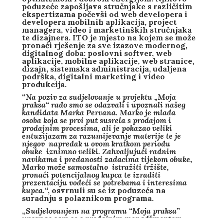
poduzeće zapošljava stručnjake s različitim
ekspertizama počevši od web developera i
developera mobilnih aplikacija, project
managera, video i marketinških stručnjaka
te dizajnera. ITO je mjesto na kojem se može
pronaći rješenje za sve izazove modernog,
digitalnog doba: poslovni softver, web
aplikacije, mobilne aplikacije, web stranice,
dizajn, sistemska administracija, udaljena
podrška, digitalni marketing i video
produkcija.
“
Na poziv za sudjelovanje u projektu „Moja
praksa“ rado smo se odazvali i upoznali našeg
kandidata Marka Pervana. Marko je mlada
osoba koja se prvi put susrela s prodajom i
prodajnim procesima, ali je pokazao veliki
entuzijazam za razumijevanje materije te je
njegov napredak u ovom kratkom periodu
obuke iznimno veliki. Zahvaljujući radnim
navikama i predanosti zadacima tijekom obuke,
Marko može samostalno istražiti tržište,
pronaći potencijalnog kupca te izraditi
prezentaciju vodeći se potrebama i interesima
kupca.
“, osvrnuli su se iz poduzeća na
suradnju s polaznikom programa.
„
Sudjelovanjem na programu “Moja praksa”