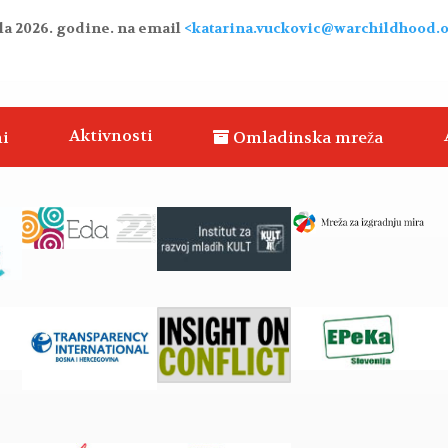
ula 2026. godine. na email
<katarina.vuckovic@
warchildhood.
Aktivnosti
i
Omladinska mreža