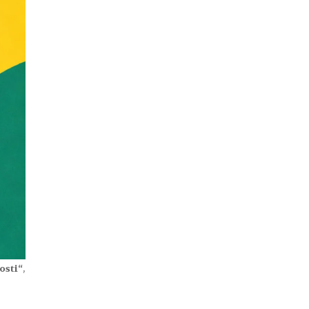
osti“
,