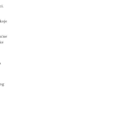
i.
 koje
jučne
čke
a
nog