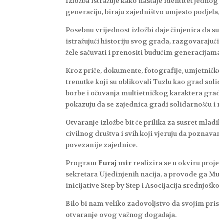
Izložba istražuje kako nastaje identitet jednog g
generaciju, biraju zajedništvo umjesto podjel
Posebnu vrijednost izložbi daje činjenica da su
istražujući historiju svog grada, razgovaraju
žele sačuvati i prenositi budućim generacijam
Kroz priče, dokumente, fotografije, umjetničke 
trenutke koji su oblikovali Tuzlu kao grad sol
borbe i očuvanja multietničkog karaktera grad
pokazuju da se zajednica gradi solidarnošću
Otvaranje izložbe bit će prilika za susret mlad
civilnog društva i svih koji vjeruju da poznava
povezanije zajednice.
Program
Furaj mir
realizira se u okviru proj
sekretara Ujedinjenih nacija, a provode ga Mu
inicijative Step by Step i Asocijacija srednjoš
Bilo bi nam veliko zadovoljstvo da svojim pri
otvaranje ovog važnog događaja.