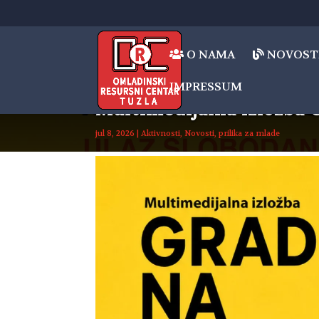
O NAMA
NOVOST
IMPRESSUM
Multimedijalna izložb
jul 8, 2026
|
Aktivnosti
,
Novosti
,
prilika za mlade