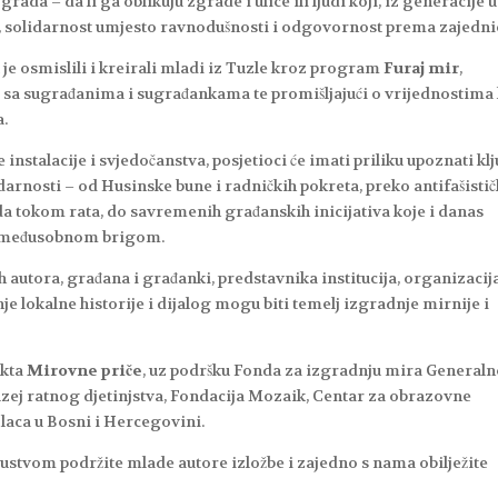
rada – da li ga oblikuju zgrade i ulice ili ljudi koji, iz generacije u
a, solidarnost umjesto ravnodušnosti i odgovornost prema zajednic
 je osmislili i kreirali mladi iz Tuzle kroz program
Furaj mir
,
ći sa sugrađanima i sugrađankama te promišljajući o vrijednostima
a.
instalacije i svjedočanstva, posjetioci će imati priliku upoznati kl
idarnosti – od Husinske bune i radničkih pokreta, preko antifašisti
a tokom rata, do savremenih građanskih inicijativa koje i danas
 i međusobnom brigom.
ih autora, građana i građanki, predstavnika institucija, organizacij
nje lokalne historije i dijalog mogu biti temelj izgradnje mirnije i
ekta
Mirovne priče
, uz podršku Fonda za izgradnju mira General
zej ratnog djetinjstva, Fondacija Mozaik, Centar za obrazovne
kolaca u Bosni i Hercegovini.
sustvom podržite mlade autore izložbe i zajedno s nama obilježite