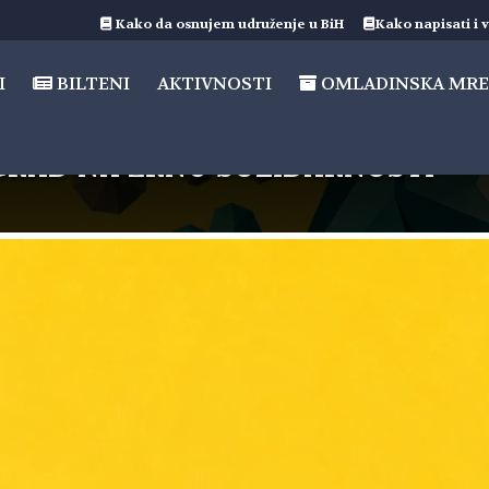
Kako da osnujem udruženje u BiH
Kako napisati i v
I
BILTENI
AKTIVNOSTI
OMLADINSKA MRE
a GRAD NA ZRNU SOLIDARNOSTI