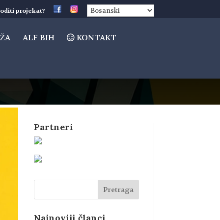
oditi projekat?
ŽA
ALF BIH
KONTAKT
Partneri
Najnoviji članci