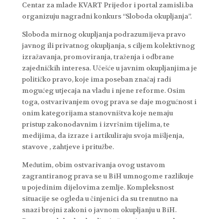
Centar za mlade KVART Prijedor i portal zamisli.ba
organizuju nagradni konkurs “Sloboda okupljanja”.
Sloboda mirnog okupljanja podrazumijeva pravo
javnog ili privatnog okupljanja, s ciljem kolektivnog
izražavanja, promoviranja, traženja i odbrane
zajedničkih interesa. Učešće u javnim okupljanjima je
političko pravo, koje ima poseban značaj radi
mogućeg utjecaja na vladu i njene reforme. Osim
toga, ostvarivanjem ovog prava se daje mogućnost i
onim kategorijama stanovništva koje nemaju
pristup zakonodavnim i izvršnim tijelima, te
medijima, da izraze i artikuliraju svoja mišljenja,
stavove , zahtjeve i pritužbe.
Međutim, obim ostvarivanja ovog ustavom
zagrantiranog prava se u BiH umnogome razlikuje
u pojedinim dijelovima zemlje. Kompleksnost
situacije se ogleda u činjenici da su trenutno na
snazi brojni zakoni o javnom okupljanju u BiH.