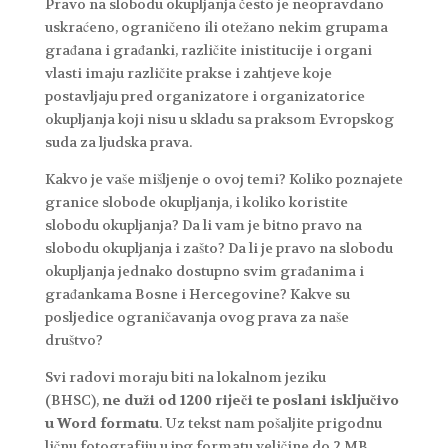
Pravo na slobodu okupljanja često je neopravdano
uskraćeno, ograničeno ili otežano nekim grupama
građana i građanki, različite inistitucije i organi
vlasti imaju različite prakse i zahtjeve koje
postavljaju pred organizatore i organizatorice
okupljanja koji nisu u skladu sa praksom Evropskog
suda za ljudska prava.
Kakvo je vaše mišljenje o ovoj temi? Koliko poznajete
granice slobode okupljanja, i koliko koristite
slobodu okupljanja? Da li vam je bitno pravo na
slobodu okupljanja i zašto? Da li je pravo na slobodu
okupljanja jednako dostupno svim građanima i
građankama Bosne i Hercegovine? Kakve su
posljedice ograničavanja ovog prava za naše
društvo?
Svi radovi moraju biti na lokalnom jeziku
(BHSC),
ne duži od 1200 riječi te poslani isključivo
u Word formatu
. Uz tekst nam pošaljite prigodnu
ličnu fotografiju u jpg formatu veličine do 2 MB.