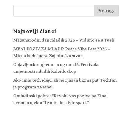
Najnoviji članci
Međunarodni dan mladih 2026 – Vidimo se u Tuzli!
JAVNI POZIV ZA MLADE: Peace Vibe Fest 2026 –
Mirna budućnost. Zajednička stvar.
Objavljen kompletan program 16. Festivala
umjetnosti mladih Kaleidoskop
Ako imaš tech ideju, ali ne i jasan biznis put, TechInn
je program za tebe!
Omladinski pokret “Revolt” vas poziva na Final
event projekta “Ignite the civic spark”