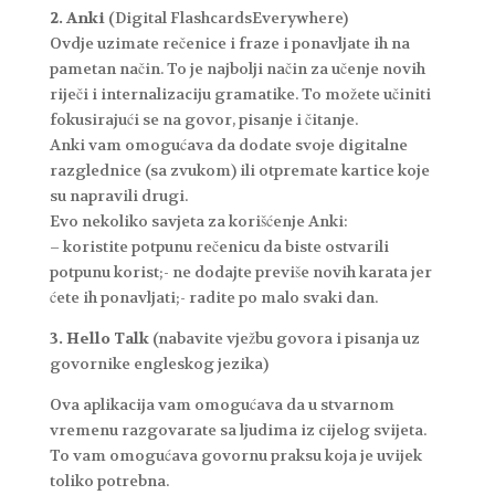
2. Anki
(Digital FlashcardsEverywhere)
Ovdje uzimate rečenice i fraze i ponavljate ih na
pametan način. To je najbolji način za učenje novih
riječi i internalizaciju gramatike. To možete učiniti
fokusirajući se na govor, pisanje i čitanje.
Anki vam omogućava da dodate svoje digitalne
razglednice (sa zvukom) ili otpremate kartice koje
su napravili drugi.
Evo nekoliko savjeta za korišćenje Anki:
– koristite potpunu rečenicu da biste ostvarili
potpunu korist;- ne dodajte previše novih karata jer
ćete ih ponavljati;- radite po malo svaki dan.
3. Hello Talk
(nabavite vježbu govora i pisanja uz
govornike engleskog jezika)
Ova aplikacija vam omogućava da u stvarnom
vremenu razgovarate sa ljudima iz cijelog svijeta.
To vam omogućava govornu praksu koja je uvijek
toliko potrebna.