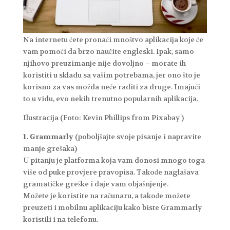
Na internetu ćete pronaći mnoštvo aplikacija koje će
vam pomoći da brzo naučite engleski. Ipak, samo
njihovo preuzimanje nije dovoljno – morate ih
koristiti u skladu sa vašim potrebama, jer ono što je
korisno za vas možda neće raditi za druge. Imajući
to u vidu, evo nekih trenutno popularnih aplikacija.
Ilustracija (Foto: Kevin Phillips from Pixabay )
1. Grammarly
(poboljšajte svoje pisanje i napravite
manje grešaka)
U pitanju je platforma koja vam donosi mnogo toga
više od puke provjere pravopisa. Takođe naglašava
gramatičke greške i daje vam objašnjenje.
Možete je koristite na računaru, a takođe možete
preuzeti i mobilnu aplikaciju kako biste Grammarly
koristili i na telefonu.