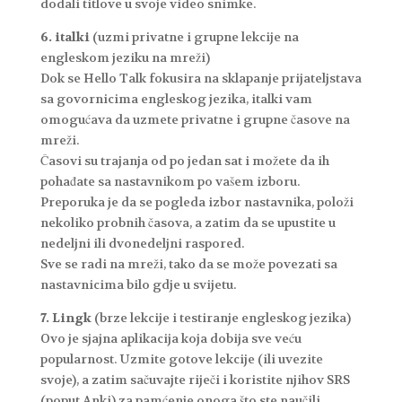
dodali titlove u svoje video snimke.
6. italki
(uzmi privatne i grupne lekcije na
engleskom jeziku na mreži)
Dok se Hello Talk fokusira na sklapanje prijateljstava
sa govornicima engleskog jezika, italki vam
omogućava da uzmete privatne i grupne časove na
mreži.
Časovi su trajanja od po jedan sat i možete da ih
pohađate sa nastavnikom po vašem izboru.
Preporuka je da se pogleda izbor nastavnika, položi
nekoliko probnih časova, a zatim da se upustite u
nedeljni ili dvonedeljni raspored.
Sve se radi na mreži, tako da se može povezati sa
nastavnicima bilo gdje u svijetu.
7. Lingk
(brze lekcije i testiranje engleskog jezika)
Ovo je sjajna aplikacija koja dobija sve veću
popularnost. Uzmite gotove lekcije (ili uvezite
svoje), a zatim sačuvajte riječi i koristite njihov SRS
(poput Anki) za pamćenje onoga što ste naučili.