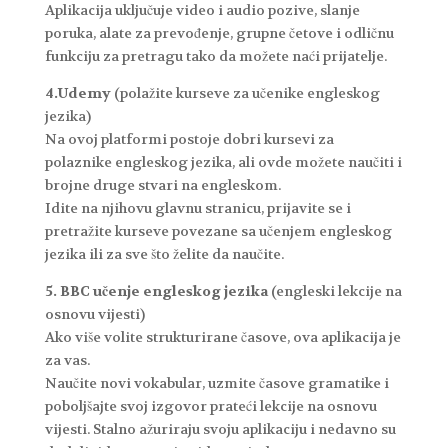
Aplikacija uključuje video i audio pozive, slanje
poruka, alate za prevođenje, grupne četove i odličnu
funkciju za pretragu tako da možete naći prijatelje.
4.Udemy
(polažite kurseve za učenike engleskog
jezika)
Na ovoj platformi postoje dobri kursevi za
polaznike engleskog jezika, ali ovde možete naučiti i
brojne druge stvari na engleskom.
Idite na njihovu glavnu stranicu, prijavite se i
pretražite kurseve povezane sa učenjem engleskog
jezika ili za sve što želite da naučite.
5. BBC učenje engleskog jezika
(engleski lekcije na
osnovu vijesti)
Ako više volite strukturirane časove, ova aplikacija je
za vas.
Naučite novi vokabular, uzmite časove gramatike i
poboljšajte svoj izgovor prateći lekcije na osnovu
vijesti. Stalno ažuriraju svoju aplikaciju i nedavno su