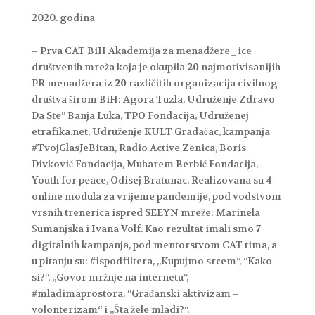
godina
– Prva CAT BiH Akademija za menadžere_ice
društvenih mreža koja je okupila
20
najmotivisanijih
PR menadžera iz
20
različitih organizacija civilnog
društva širom BiH: Agora Tuzla, Udruženje Zdravo
Da Ste” Banja Luka, TPO Fondacija, Udruženej
etrafika.net, Udruženje KULT Gradačac, kampanja
#TvojGlasJeBitan, Radio Active Zenica, Boris
Divković Fondacija, Muharem Berbić Fondacija,
Youth for peace, Odisej Bratunac. Realizovana su 4
online modula za vrijeme pandemije, pod vodstvom
vrsnih trenerica ispred SEEYN mreže: Marinela
Šumanjska i Ivana Volf. Kao rezultat imali smo
7
digitalnih kampanja, pod mentorstvom CAT tima, a
u pitanju su: #ispodfiltera, „Kupujmo srcem“, “Kako
si?“, „Govor mržnje na internetu“,
#mladimaprostora, “Građanski aktivizam –
volonterizam“ i „Šta žele mladi?“.