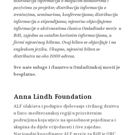
distribucija informacija o mogućim donatorima i
pozivima za projekte; distribucija informacija o
treninzima, seminarima, konferencijama; distribucija
informacija o stipendijama; mjesečno objavljujemo
informacije o aktivnostima članica Omladinske mreže u
BiH, zajedno sa ostalim korisnim informacijama, u
formi mjesečnog biltena. Ovaj bilten se objavljuje i na
engleskom jeziku. Ukupno, mjesečni bilten se
distribuira na oko 2000 adresa.
Sve naše usluge i članstvo u Omladinskoj mreži je
besplatno.
Anna Lindh Foundation
ALF olakšava i podupire djelovanje civilnog društva
u Euro-mediteranskoj regiji u prioritetnim
područjima koja utječe na sposobnost pojedinaca i
skupina da dijele vrijednosti i žive zajedno.
Nacionalni koordinator ALF mreže za BiH je ORC