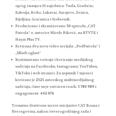
općeg znanja u 10 zajednica: Tuzla, Gradačac,
Kalesija, Brčko, Lukavac, Sarajevo, Zenica,
Bijeljina, Gračanica i Srebrenik.
Producirano i ekranizovano
50
epizoda „CAT
Patrola“-e, autorice Mirele Biković, na RTVTK i
Hayat Plus TV.
Kreirana dva nova video serijala: „PodPatrola“ i
„Mladi oglasi“
Kontinuirano vođenje i kreiranje medijskog
sadržaja na Facebooku, Instagramu, YouTubeu,
TikToku i web stranici. Za nepunih 7 mjeseci
kreirano je
2325
autorskog multimedijalnog
sadržaja, čime su je ostvaren reach:
5 780 989
i
engagement:
442 076
Trenutno društvene mreže inicijative CAT Bosna i
Hercegovina, nakon četverogodišnjeg rada i