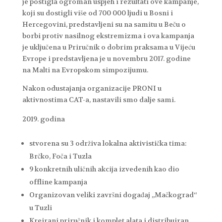
je postigla ogroman uspjeh i rezultati ove kampanje,
koji su dostigli više od 700 000 ljudi u Bosni i
Hercegovini, predstavljeni su na samitu u Beču o
borbi protiv nasilnog ekstremizma i ova kampanja
je uključena u Priručnik o dobrim praksama u Vijeću
Evrope i predstavljena je u novembru 2017. godine
na Malti na Evropskom simpozijumu.
Nakon odustajanja organizacije PRONI u
aktivnostima CAT-a, nastavili smo dalje sami.
godina
stvorena su 3 održiva lokalna aktivistička tima:
Brčko, Foča i Tuzla
9 konkretnih uličnih akcija izvedenih kao dio
offline kampanja
Organizovan veliki završni događaj „Mačkograd“
u Tuzli
Kreirani priručnik i komplet alata i distribuiran