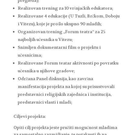
pregleda);
Realizovan trening za 10 vršnjačkih edukatora;
Realizovane 4 edukacije (U Tuzli, Brčkom, Doboju
i Vitezu), koje je prošlo ukupno 90 mladih;
Organizovan trening „Forum teatra“ za 25
najboljih učesnika u Vitezu;
Snimljen dokumentarni film o projektu i
učesnicima;
Realizovane Forum teatar aktivnosti po povratku
učesnika u njihove gradove;
Održana Panel diskusija, kao završna
manifestacija projekta na kojoj su prisustvovali
predstavnici religijskih zajednica i institucija,
predstavnici vlasti i mladi;
Ciljevi projekta:
Opšti cilj projekta jeste pružiti mogućnost mladima
za samostalno razmišljanje, te potaknuti ih na