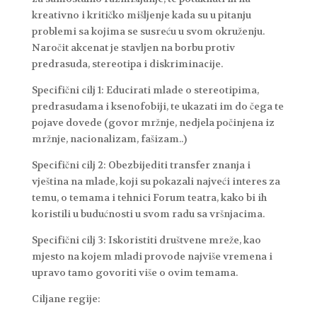
kreativno i kritičko mišljenje kada su u pitanju
problemi sa kojima se susreću u svom okruženju.
Naročit akcenat je stavljen na borbu protiv
predrasuda, stereotipa i diskriminacije.
Specifični cilj 1: Educirati mlade o stereotipima,
predrasudama i ksenofobiji, te ukazati im do čega te
pojave dovede (govor mržnje, nedjela počinjena iz
mržnje, nacionalizam, fašizam..)
Specifični cilj 2: Obezbijediti transfer znanja i
vještina na mlade, koji su pokazali najveći interes za
temu, o temama i tehnici Forum teatra, kako bi ih
koristili u budućnosti u svom radu sa vršnjacima.
Specifični cilj 3: Iskoristiti društvene mreže, kao
mjesto na kojem mladi provode najviše vremena i
upravo tamo govoriti više o ovim temama.
Ciljane regije: