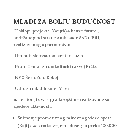
MLADI ZA BOLJU BUDUĆNOST
U sklopu projekta „You(th) 4 better future“,
podržanog od strane Ambasade SAD u BiH,
realizovanog u partnerstvu:
-Omladinski resursni centar Tuzla
-Proni Centar za omladinski razvoj Brčko
-NVO Šesto čulo Doboj i
-Udruga mladih Enter Vitez
na teritoriji ova 4 grada/opštine realizovane su
sljedeće aktivnosti:
Snimanje promotivnog mirovnog video spota
(Koji je za kratko vrijeme dosegao preko 100.000