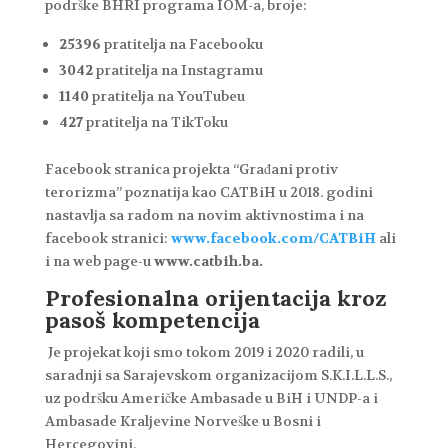
podrške BHRI programa IOM-a, broje:
25396
pratitelja na Facebooku
3042
pratitelja na Instagramu
1140
pratitelja na YouTubeu
427
pratitelja na TikToku
Facebook stranica projekta “Građani protiv
terorizma” poznatija kao CATBiH u 2018. godini
nastavlja sa radom na novim aktivnostima i na
facebook stranici:
www.facebook.com/CATBiH
ali
i na web page-u
www.catbih.ba.
Profesionalna orijentacija kroz
pasoš kompetencija
Je projekat koji smo tokom 2019 i 2020 radili, u
saradnji sa Sarajevskom organizacijom S.K.I.L.L.S.,
uz podršku Američke Ambasade u BiH i UNDP-a i
Ambasade Kraljevine Norveške u Bosni i
Hercegovini.