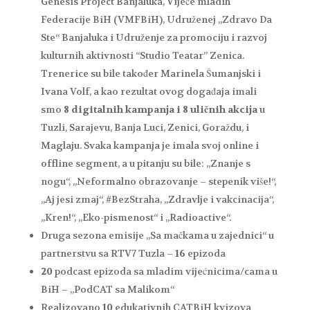
Genesis Project Banjaluka, Vijeće mladih
Federacije BiH (VMFBiH), Udruženej „Zdravo Da
Ste“ Banjaluka i Udruženje za promociju i razvoj
kulturnih aktivnosti “Studio Teatar” Zenica.
Trenerice su bile također Marinela Šumanjski i
Ivana Volf, a kao rezultat ovog događaja imali
smo
8 digitalnih kampanja i 8 uličnih akcija
u
Tuzli, Sarajevu, Banja Luci, Zenici, Goraždu, i
Maglaju. Svaka kampanja je imala svoj online i
offline segment, a u pitanju su bile: „Znanje s
nogu“, „Neformalno obrazovanje – stepenik više!“,
„Aj jesi zmaj“, #BezStraha, „Zdravlje i vakcinacija“,
„Kren!“, „Eko-pismenost“ i „Radioactive“.
Druga sezona emisije „Sa mačkama u zajednici“ u
partnerstvu sa RTV7 Tuzla –
16
epizoda
20
podcast epizoda sa mladim vijećnicima/cama u
BiH – „PodCAT sa Malikom“
Realizovano
10
edukativnih CATBiH kvizova