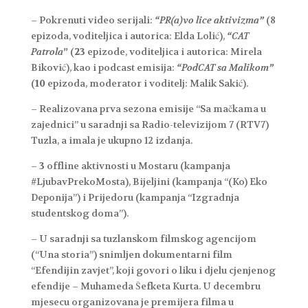
– Pokrenuti video serijali:
“PR(a)vo lice aktivizma”
(8
epizoda, voditeljica i autorica: Elda Lolić),
“CAT
Patrola
”
(
23
epizode, voditeljica i autorica: Mirela
Biković), kao i podcast emisija:
“PodCAT sa Malikom”
(
10
epizoda, moderator i voditelj: Malik Sakić).
– Realizovana prva sezona emisije “Sa mačkama u
zajednici” u saradnji sa Radio-televizijom 7 (RTV7)
Tuzla, a imala je ukupno 12 izdanja.
–
3
offline aktivnosti u Mostaru (kampanja
#LjubavPrekoMosta), Bijeljini (kampanja “(Ko) Eko
Deponija”) i Prijedoru (kampanja “Izgradnja
studentskog doma”).
– U saradnji sa tuzlanskom filmskog agencijom
(“Una storia”) snimljen dokumentarni film
“Efendijin zavjet”, koji govori o liku i djelu cjenjenog
efendije – Muhameda Šefketa Kurta. U decembru
mjesecu organizovana je premijera filma u