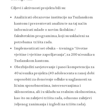
Ciljevi i aktivnosti projekta bili su:
Analizirati obrazovne institucije na Tuzlanskom
kantonu i prezentovati analizu te na taj način
informirati mlade o novim školskim /
fakultetskim programima, koji su usklađeni sa
potrebama tržišta rada.
Implementirati set obuka – treninga “životne
vještine i vještine zapošljavanja”, za 200 učesnika u
Tuzlanskom kantonu.
Obezbijediti savjetovanje i pasoš kompetencija za
40 učesnika projekta (40 adolescenta u ranoj dobi
osposobiti za donošenje odluke u saglasnosti sa
ličnim sposobnostima, interesovanjima i
sklonostima, ali i u skladu sa realnim okolnostima,
kao što su zahtjevi tržišta rada, odnosno zahtjevi
željenog zanimanja i izgledi na tržištu rada).