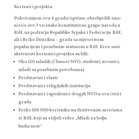
Korisnici projekta:
Pokrivanjem ova 4 grada/opštine, obezbjedili smo
učešće sve 3 većinske konstitutivne grupe naroda u
BiH, na području Republike Srpske i Federacije BiH,
ali i Brčko Distrikta – grada sa mješovitom
populacijom i posebnim statusom u BiH. Kroz naše
aktivnosti korisnici projekta su bili:
Oko 120 mladih (Članovi NVO, studenti, učesnici,
mladi sa posebnim potrebama)
Predstavnici vlasti
Predstavnici religijskih institucija
Predstavnici i uposlenici drugih NVO u ova četiri
grada
Preko 100 000 korisnika na društvenim mrežama
iz BiH, koji su vidjeli video „Mladi za bolju
budućnost“