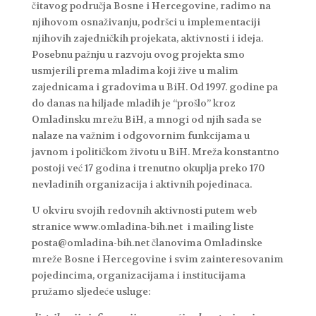
čitavog područja Bosne i Hercegovine, radimo na
njihovom osnaživanju, podršci u implementaciji
njihovih zajedničkih projekata, aktivnosti i ideja.
Posebnu pažnju u razvoju ovog projekta smo
usmjerili prema mladima koji žive u malim
zajednicama i gradovima u BiH. Od 1997. godine pa
do danas na hiljade mladih je “prošlo” kroz
Omladinsku mrežu BiH, a mnogi od njih sada se
nalaze na važnim i odgovornim funkcijama u
javnom i političkom životu u BiH. Mreža konstantno
postoji već 17 godina i trenutno okuplja preko 170
nevladinih organizacija i aktivnih pojedinaca.
U okviru svojih redovnih aktivnosti putem web
stranice www.omladina-bih.net i mailing liste
posta@omladina-bih.net članovima Omladinske
mreže Bosne i Hercegovine i svim zainteresovanim
pojedincima, organizacijama i institucijama
pružamo sljedeće usluge: