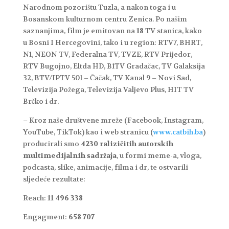
Narodnom pozorištu Tuzla, a nakon toga i u
Bosanskom kulturnom centru Zenica. Po našim
saznanjima, film je emitovan na
18
TV stanica, kako
u Bosni I Hercegovini, tako i u region: RTV7, BHRT,
N1, NEON TV, Federalna TV, TVZE, RTV Prijedor,
RTV Bugojno, Eltda HD, B1TV Gradačac, TV Galaksija
32, BTV/IPTV 501 – Čačak, TV Kanal 9 – Novi Sad,
Televizija Požega, Televizija Valjevo Plus, HIT TV
Brčko i dr.
– Kroz naše društvene mreže (Facebook, Instagram,
YouTube, TikTok) kao i web stranicu (
www.catbih.ba
)
producirali smo
4230 ralizičitih autorskih
multimedijalnih sadržaja
, u formi meme-a, vloga,
podcasta, slike, animacije, filma i dr, te ostvarili
sljedeće rezultate:
Reach:
11 496 338
Engagment:
658 707