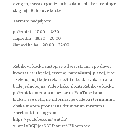
ovog mjeseca organizuju besplatne obuke i treninge
slaganja Rubikove kocke.
Termini nedjeljom:
početnici – 17:00 – 18:30
napredni – 18:30 – 20:00
članovi kluba – 20:00 – 22:00
Rubikova kocka sastoji se od šest strana s po devet
kvadratića u bijeloj, crvenoj, narančastoj, plavoj, žutoj
i zelenoj boji koje treba složiti tako da svaka strana
bude jednobojna. Video kako složiti Rubikovu kocku
početnička metoda nalazi se na YouTube kanalu
kluba a sve detaljne informacije o klubu i terminima
obuke možete pronaći na društvenim mrežama:
Facebook i Instagram.
https://youtube.com/watch?
v=wnLvBGjFjds%3Ffeature%3Doembed