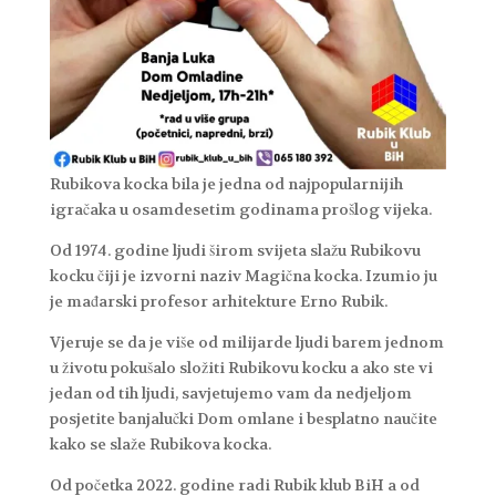
Rubikova kocka bila je jedna od najpopularnijih
igračaka u osamdesetim godinama prošlog vijeka.
Od 1974. godine ljudi širom svijeta slažu Rubikovu
kocku čiji je izvorni naziv Magična kocka. Izumio ju
je mađarski profesor arhitekture Erno Rubik.
Vjeruje se da je više od milijarde ljudi barem jednom
u životu pokušalo složiti Rubikovu kocku a ako ste vi
jedan od tih ljudi, savjetujemo vam da nedjeljom
posjetite banjalučki Dom omlane i besplatno naučite
kako se slaže Rubikova kocka.
Od početka 2022. godine radi Rubik klub BiH a od