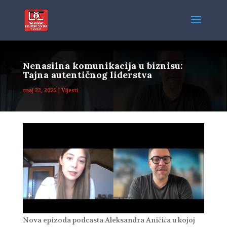
Nenasilna komunikacija u biznisu:
Tajna autentičnog liderstva
maj 22, 2025
|
Vijesti
Nova
epizoda podcasta Aleksandra Aničića u kojoj