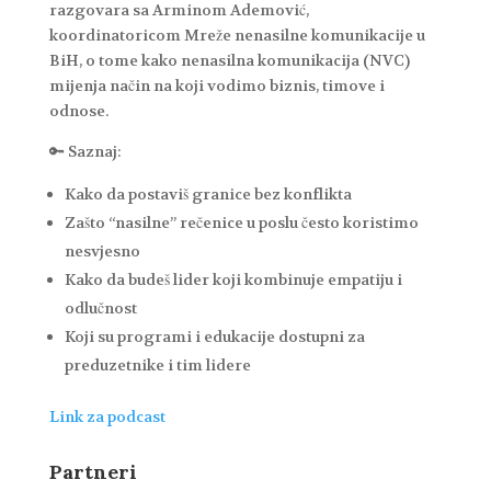
razgovara sa Arminom Ademović,
koordinatoricom Mreže nenasilne komunikacije u
BiH, o tome kako nenasilna komunikacija (NVC)
mijenja način na koji vodimo biznis, timove i
odnose.
🔑 Saznaj:
Kako da postaviš granice bez konflikta
Zašto “nasilne” rečenice u poslu često koristimo
nesvjesno
Kako da budeš lider koji kombinuje empatiju i
odlučnost
Koji su programi i edukacije dostupni za
preduzetnike i tim lidere
Link za podcast
Partneri