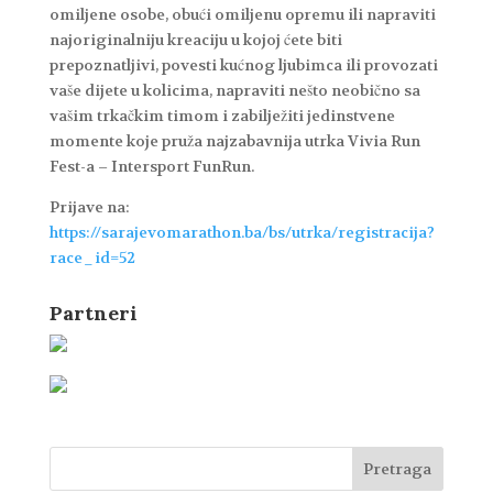
omiljene osobe, obući omiljenu opremu ili napraviti
najoriginalniju kreaciju u kojoj ćete biti
prepoznatljivi, povesti kućnog ljubimca ili provozati
vaše dijete u kolicima, napraviti nešto neobično sa
vašim trkačkim timom i zabilježiti jedinstvene
momente koje pruža najzabavnija utrka Vivia Run
Fest-a – Intersport FunRun.
Prijave na:
https://sarajevomarathon.ba/bs/utrka/registracija?
race_id=52
Partneri