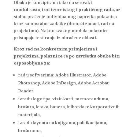
Obuka je koncipirana tako da se
svaki
modul
sastoji
od teoretskog i praktičnog rada
, uz
stalno praćenje individualnog napretka polaznica
kroz samostalne zadatke (domaći zadaci, rad na
projektima). Nakon svakog modula polaznice
pristupaju testiranju iz obrađene oblasti.
Kroz rad na konkretnim primjerima i
projektima, polaznice će po završetku obuke biti
osposobljene za:
rad u softverima: Adobe Illustrator, Adobe
Photoshop, Adobe InDesign, Adobe Acrobat
Reader,
izradu logotipa, vizit-karti, memoranduma,
brošura, letaka, banera, bilborda te korporativnih
materijala,
izradu layouta na knjigama, publikacijama,
brošurama,