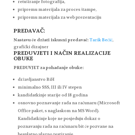
retuširanje fotografija,
pripremu materijala za proces štampe,
pripremu materijala za web prezentaciju
PREDAVAČ:
Nastavu će držati iskusni predavač:
Tarik Bećić
,
grafički dizajner
PREDUVJETI I NAČIN REALIZACIJE
OBUKE
PREDUVJET za pohađanje obuke:
državljanstvo BiH
minimalno SSS, III ili IV stepen
kandidatkinje starije od 18 godina
osnovno poznavanje rada na računaru (Microsoft
Office paket, s naglaskom na MS Word).
Kandidatkinje koje ne posjeduju dokaz o
poznavanju rada na računaru bit će pozvane na
besplatno ulazno testiranje.