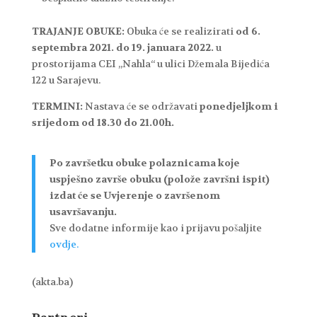
TRAJANJE OBUKE:
Obuka će se realizirati
od 6.
septembra 2021. do 19. januara 2022.
u
prostorijama CEI „Nahla“ u ulici Džemala Bijedića
122 u Sarajevu.
TERMINI:
Nastava će se održavati
ponedjeljkom i
srijedom od 18.30 do 21.00h.
Po završetku obuke polaznicama koje
uspješno završe obuku (polože završni ispit)
izdat će se Uvjerenje o završenom
usavršavanju.
Sve dodatne informije kao i prijavu pošaljite
ovdje.
(akta.ba)