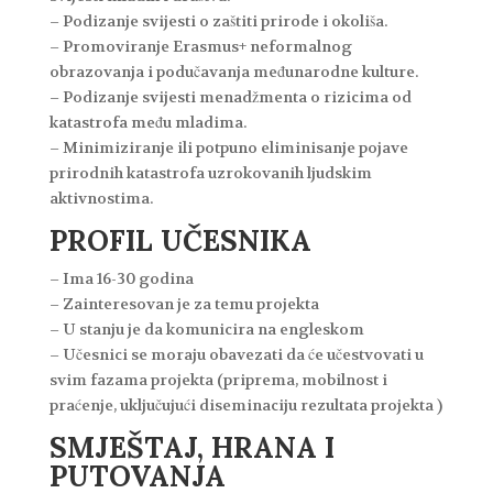
– Podizanje svijesti o zaštiti prirode i okoliša.
– Promoviranje Erasmus+ neformalnog
obrazovanja i podučavanja međunarodne kulture.
– Podizanje svijesti menadžmenta o rizicima od
katastrofa među mladima.
– Minimiziranje ili potpuno eliminisanje pojave
prirodnih katastrofa uzrokovanih ljudskim
aktivnostima.
PROFIL UČESNIKA
– Ima 16-30 godina
– Zainteresovan je za temu projekta
– U stanju je da komunicira na engleskom
– Učesnici se moraju obavezati da će učestvovati u
svim fazama projekta (priprema, mobilnost i
praćenje, uključujući diseminaciju rezultata projekta )
SMJEŠTAJ, HRANA I
PUTOVANJA