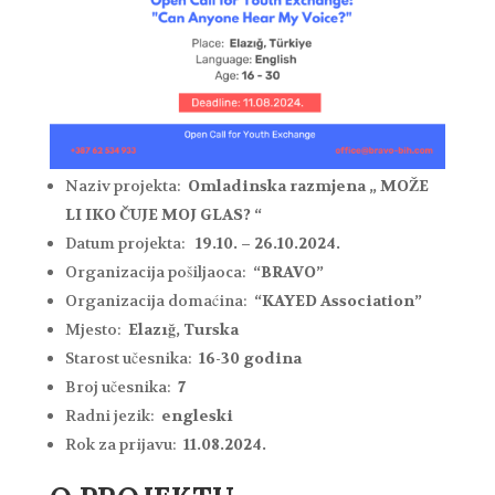
Naziv projekta:
Omladinska razmjena „
MOŽE
LI IKO ČUJE MOJ GLAS?
“
Datum projekta:
19.10. – 26.10.2024.
Organizacija pošiljaoca:
“BRAVO”
Organizacija domaćina:
“KAYED Association”
Mjesto:
Elazığ, Turska
Starost učesnika:
16-30 godina
Broj učesnika:
7
Radni jezik:
engleski
Rok za prijavu:
11.08.2024.