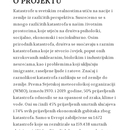
O PROJEKTU
Katastrofe u svetskim realnostima utiču na nacije i
zemlje iz različitih perspektiva. Susrećemo se s
mnogo različitih katastrofa u našim životnim
prostorima, koje utječu na društva psihološki,
socijalno, ekonomski i sociokulturno. Osim
prirodnih katastrofa, društva se suočavaju s raznim
katastrofama koje je stvorio čovjek, poput onih
uzrokovanih nuklearnim, biološkim i industrijskim
nesrećama, kao i problemima koji uključuju
imigrante, raseljene ljude i ratove. Značaj i
raznolikost katastrofa razlikuju se od zemlje do
zemlje. Prema Svjetskoj meteorološkoj organizaciji
(WMO), između 1970. i 2019. godine, 50% prijavljenih
katastrofa odnosilo se na opasnost od zraka, klime i
vode. Oni su činili 45% prijavljenih smrtnih slučajeva
i 74% svih prijavljenih ekonomskih gubitaka zbog
katastrofa. Samo u Evropi zabilježene su 1.672
katastrofe koje su rezultirale sa 159.438 smrtnih