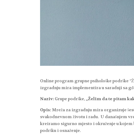
Online program grupne psihološke podrške “Že
izgradnju mira implementira u saradnji sa g
Naziv:
Grupe podrške,
„Želim da te pitam kak
Opis:
Mreža za izgradnju mira organizuje šest
svakodnevnom životu i radu. U današnjem vrem
kreiramo sigurno mjesto i okruženje u kojem bi
podršku i osnaženje.