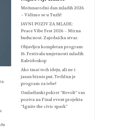
Međunarodni dan mladih 2026
– Vidimo se u Tuzli!
JAVNI POZIV ZA MLADE:
Peace Vibe Fest 2026 – Mirna
budućnost. Zajednička stvar.
Objavljen kompletan program
16. Festivala umjetnosti mladih
Kaleidoskop
Ako imaš tech ideju, ali ne i
jasan biznis put, TechInn je
za
program za tebe!
Omladinski pokret “Revolt” vas
poziva na Final event projekta
“Ignite the civic spark”
u
ađu