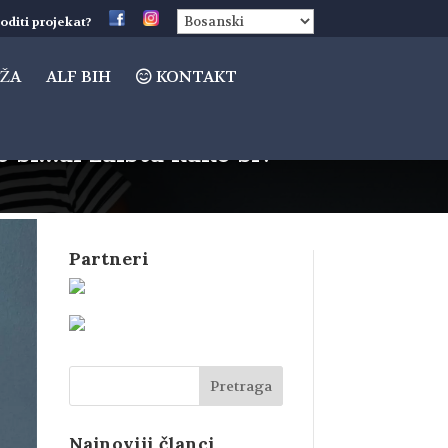
oditi projekat?
ŽA
ALF BIH
KONTAKT
si…al zaista kako si?“
Partneri
Najnoviji članci