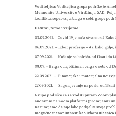
Voditeljica:
Voditeljica grupa podrške je Amel
Mennonite University u Virdžinija, SAD. Polja 
konflikta, supervzija, briga o sebi, grupe podr
Datumi, teme i vrijeme:
03.09.2021. – Covid-19 je naša stvarnost? Kako
06.09.2021. – Izbor profesije – šta, kako, gdje, 
07.09.2021. – Nošenje sa bolešću. od 13sati do 1
08.09. – Briga o najbližima i briga o sebi od 13
22.09.2021. – Financijska i materijalna neizvje
27.09.2021. – Sagorijevanje na poslu. od 13sati
Grupe podrške će se voditi putem Zoom pla
anonimni na Zoom platformi (promijeniti ime i
Razumijemo da nije lako podijeliti svoje prob
mogućnost anonimnosti kao izbora učesnica i