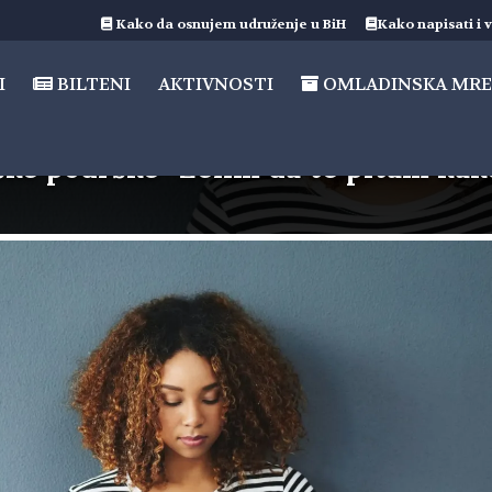
Kako da osnujem udruženje u BiH
Kako napisati i v
I
BILTENI
AKTIVNOSTI
OMLADINSKA MRE
ke podrške “Želim da te pitam kako 