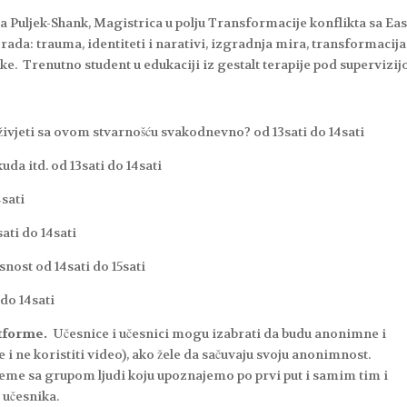
a Puljek-Shank, Magistrica u polju Transformacije konflikta sa Ea
rada: trauma, identiteti i narativi, izgradnja mira, transformacija
ške. Trenutno student u edukaciji iz gestalt terapije pod supervizi
 živjeti sa ovom stvarnošću svakodnevno? od 13sati do 14sati
kuda itd. od 13sati do 14sati
4sati
sati do 14sati
snost od 14sati do 15sati
 do 14sati
tforme.
Učesnice i učesnici mogu izabrati da budu anonimne i
 ne koristiti video), ako žele da sačuvaju svoju anonimnost.
leme sa grupom ljudi koju upoznajemo po prvi put i samim tim i
 učesnika.