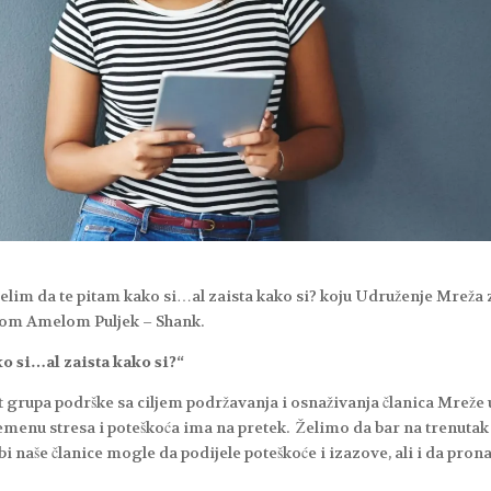
lim da te pitam kako si…al zaista kako si? koju Udruženje Mreža 
đom Amelom Puljek – Shank.
o si…al zaista kako si?“
 grupa podrške sa ciljem podržavanja i osnaživanja članica Mreže 
enu stresa i poteškoća ima na pretek. Želimo da bar na trenutak
 naše članice mogle da podijele poteškoće i izazove, ali i da pron