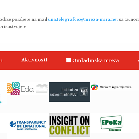
odrše pošaljete na mail
una.telegrafcic@mreza-mira.net
sa tačno
prisustvujete.
Aktivnosti
i
Omladinska mreža