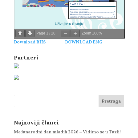
Page
1
/
20
Zoom
100%
Download BHS
DOWNLOAD ENG
Partneri
Najnoviji članci
Međunarodni dan mladih 2026 – Vidimo se u Tuzli!