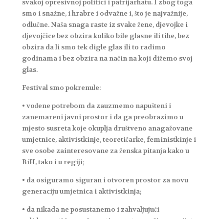
svakoj opresivnoj politici i patrijarhatu. I zbog toga
smo i snažne, i hrabre i odvažne i, što je najvažnije,
odlučne. Naša snaga raste iz svake žene, djevojke i
djevojčice bez obzira koliko bile glasne ili tihe, bez
obzira da li smo tek digle glas ili to radimo
godinama i bez obzira na način na koji dižemo svoj
glas.
Festival smo pokrenule:
• vođene potrebom da zauzmemo napušteni i
zanemareni javni prostor i da ga preobrazimo u
mjesto susreta koje okuplja društveno anagažovane
umjetnice, aktivistkinje, teoretičarke, feministkinje i
sve osobe zainteresovane za ženska pitanja kako u
BiH, tako i u regiji;
• da osiguramo siguran i otvoren prostor za novu
generaciju umjetnica i aktivistkinja;
• da nikada ne posustanemo i zahvaljujući