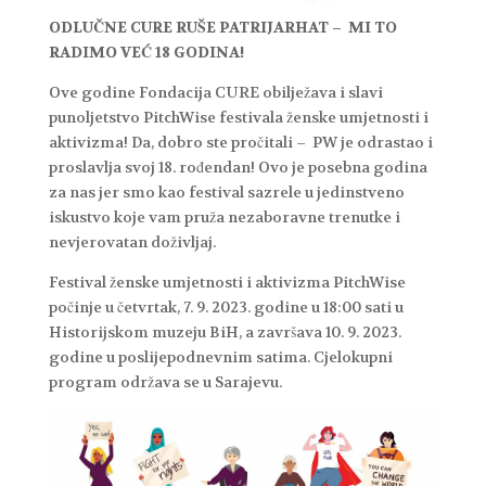
ODLUČNE CURE RUŠE PATRIJARHAT – MI TO
RADIMO VEĆ 18 GODINA!
Ove godine Fondacija CURE obilježava i slavi
punoljetstvo PitchWise festivala ženske umjetnosti i
aktivizma! Da, dobro ste pročitali – PW je odrastao i
proslavlja svoj 18. rođendan! Ovo je posebna godina
za nas jer smo kao festival sazrele u jedinstveno
iskustvo koje vam pruža nezaboravne trenutke i
nevjerovatan doživljaj.
Festival ženske umjetnosti i aktivizma PitchWise
počinje u četvrtak, 7. 9. 2023. godine u 18:00 sati u
Historijskom muzeju BiH, a završava 10. 9. 2023.
godine u poslijepodnevnim satima. Cjelokupni
program održava se u Sarajevu.