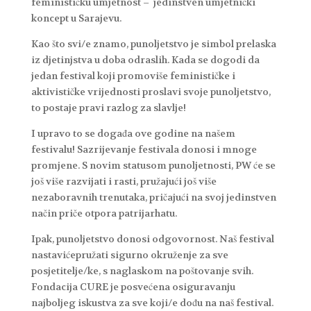
feminističku umjetnost – jedinstven umjetnički
koncept u Sarajevu.
Kao što svi/e znamo, punoljetstvo je simbol prelaska
iz djetinjstva u doba odraslih. Kada se dogodi da
jedan festival koji promoviše feminističke i
aktivističke vrijednosti proslavi svoje punoljetstvo,
to postaje pravi razlog za slavlje!
I upravo to se događa ove godine na našem
festivalu! Sazrijevanje festivala donosi i mnoge
promjene. S novim statusom punoljetnosti, PW će se
još više razvijati i rasti, pružajući još više
nezaboravnih trenutaka, pričajući na svoj jedinstven
način priče otpora patrijarhatu.
Ipak, punoljetstvo donosi odgovornost. Naš festival
nastavićepružati sigurno okruženje za sve
posjetitelje/ke, s naglaskom na poštovanje svih.
Fondacija CURE je posvećena osiguravanju
najboljeg iskustva za sve koji/e dođu na naš festival.