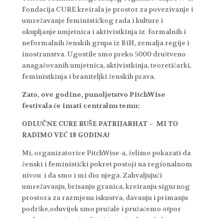
Fondacija CURE kreirala je prostor za povezivanje i
umrežavanje feminističkog rada i kulture i
okupljanje umjetnica i aktivistkinja iz formalnih i
neformalnih ženskih grupa iz BiH, zemalja regije i
inostranstva. Ugostile smo preko 5000 društveno
anagažovanih umjetnica, aktivistkinja, teoretičarki,
feministkinja i braniteljki ženskih prava.
Zato, ove godine, punoljetstvo PitchWise
festivala će imati centralnu temu:
ODLUČNE CURE RUŠE PATRIJARHAT – MI TO
RADIMO VEĆ 18 GODINA!
Mi, organizatorice PitchWise-a, želimo pokazati da
ženski i feministički pokret postoji na regionalnom
nivou i da smo i mi dio njega. Zahvaljujući
umrežavanju, brisanju granica, kreiranju sigurnog
prostora za razmjenu iskustva, davanju i primanju
podrške,oduvijek smo pružale i pružaćemo otpor