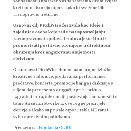
solidarnosti i umreženosti sa sestrama širom svijeta
kreiramo historiju otpora kako bi sve žene bile
ravnopravno tretirane.
Osnovni cilj PitchWise festivala kao ideje i
zajednice osoba koje rade na uspostavljanju
ravnopravnosti spolova i rodova jeste činiti i
promovisati pozitivne promjene u direktnom
okruženju kroz angažovanu umjetnost i
aktivizam.
Osamnaesti PitchWise donosi nam brojne izložbe,
kreativne radionice, predavanja, performanse,
predstave, koncerte, promocije knjiga i diskusije s
ciljem da prenesemo drugačiju priču, priču o
izgradnji mira, toleranciji, poštovanju, humanosti i o
tome šta su mirotvorke iz ove regije preživjele,
doživjele i kako su pružale otpor i rekle NE ratu i
svim opresivnim politikama.
Preuzeto sa:
Fondacija CURE