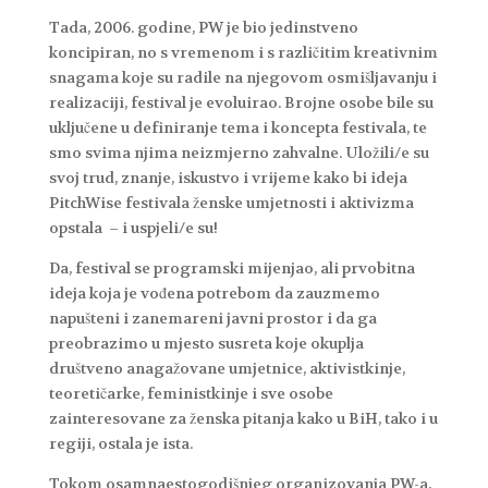
Tada, 2006. godine, PW je bio jedinstveno
koncipiran, no s vremenom i s različitim kreativnim
snagama koje su radile na njegovom osmišljavanju i
realizaciji, festival je evoluirao. Brojne osobe bile su
uključene u definiranje tema i koncepta festivala, te
smo svima njima neizmjerno zahvalne. Uložili/e su
svoj trud, znanje, iskustvo i vrijeme kako bi ideja
PitchWise festivala ženske umjetnosti i aktivizma
opstala – i uspjeli/e su!
Da, festival se programski mijenjao, ali prvobitna
ideja koja je vođena potrebom da zauzmemo
napušteni i zanemareni javni prostor i da ga
preobrazimo u mjesto susreta koje okuplja
društveno anagažovane umjetnice, aktivistkinje,
teoretičarke, feministkinje i sve osobe
zainteresovane za ženska pitanja kako u BiH, tako i u
regiji, ostala je ista.
Tokom osamnaestogodišnjeg organizovanja PW-a,