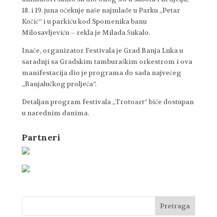
18. i 19. juna očekuje naše najmlađe u Parku „Petar
Kočić“ i u parkiću kod Spomenika banu
Milosavljeviću – rekla je Milada Šukalo.
Inače, organizator Festivala je Grad Banja Luka u
saradnji sa Gradskim tamburaškim orkestrom i ova
manifestacija dio je programa do sada najvećeg
„Banjalučkog proljeća“.
Detaljan program festivala „Trotoart“ biće dostupan
u narednim danima.
Partneri