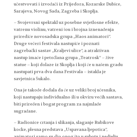
učestvovati i izvođači iz Prijedora, Kozarske Dubice,
Sarajeva, Novog Sada, Zagreba i Skoplja.
– Svojevrsni spektakl uz posebne svjetlosne efekte,
vatrenu violinu, vatreni šou i brojna iznenađenja
prirediće novosadska grupa „Haos animatori“.
Druge večeri festivala nastupiće i poznati
zagrebački sastav „Kraljevi ulice“, a atraktivan
nastup imaće i petočlana grupa „Teatrosk“ – žive
statue – koji dolaze iz Skoplja i koji će u našem gradu
nastupati prva dva dana Festivala – istakla je
savjetnica Šukalo.
Ona je takođe dodala da će uz veliki broj učesnika,
koji nastupaju individualno ili u okviru većih sastava,
biti priređen i bogat program za najmlađe
sugrađane.
– Radionice crtanja i slikanja, slaganje Rubikove
kocke, plesna predstava „Uspavana ljepotica“,
animatori samo su dio onog što u subotu i nedjelju,