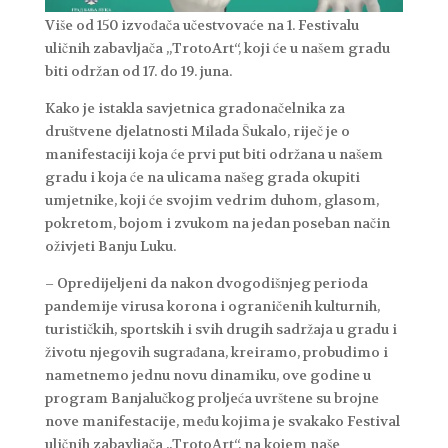
Više od 150 izvođača učestvovaće na 1. Festivalu
uličnih zabavljača „TrotoArt“, koji će u našem gradu
biti održan od 17. do 19. juna.
Kako je istakla savjetnica gradonačelnika za
društvene djelatnosti Milada Šukalo, riječ je o
manifestaciji koja će prvi put biti održana u našem
gradu i koja će na ulicama našeg grada okupiti
umjetnike, koji će svojim vedrim duhom, glasom,
pokretom, bojom i zvukom na jedan poseban način
oživjeti Banju Luku.
– Opredijeljeni da nakon dvogodišnjeg perioda
pandemije virusa korona i ograničenih kulturnih,
turističkih, sportskih i svih drugih sadržaja u gradu i
životu njegovih sugrađana, kreiramo, probudimo i
nametnemo jednu novu dinamiku, ove godine u
program Banjalučkog proljeća uvrštene su brojne
nove manifestacije, među kojima je svakako Festival
uličnih zabavljača „TrotoArt“, na kojem naše