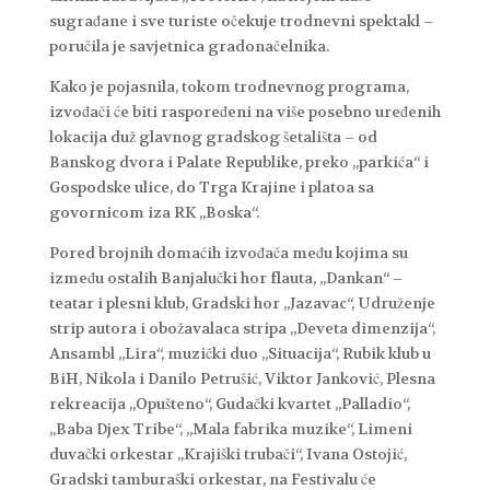
sugrađane i sve turiste očekuje trodnevni spektakl –
poručila je savjetnica gradonačelnika.
Kako je pojasnila, tokom trodnevnog programa,
izvođači će biti raspoređeni na više posebno uređenih
lokacija duž glavnog gradskog šetališta – od
Banskog dvora i Palate Republike, preko „parkića“ i
Gospodske ulice, do Trga Krajine i platoa sa
govornicom iza RK „Boska“.
Pored brojnih domaćih izvođača među kojima su
između ostalih Banjalučki hor flauta, „Dankan“ –
teatar i plesni klub, Gradski hor „Jazavac“, Udruženje
strip autora i obožavalaca stripa „Deveta dimenzija“,
Ansambl „Lira“, muzički duo „Situacija“, Rubik klub u
BiH, Nikola i Danilo Petrušić, Viktor Janković, Plesna
rekreacija „Opušteno“, Gudački kvartet „Palladio“,
„Baba Djex Tribe“, „Mala fabrika muzike“, Limeni
duvački orkestar „Krajiški trubači“, Ivana Ostojić,
Gradski tamburaški orkestar, na Festivalu će