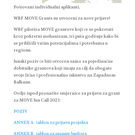
Poštovani individualni aplikanti,
WBF MOVE Grants su otvoreni za nove prijave!
WBF pilotira MOVE grantove koji će se pokretati
kroz pokretni mehanizam, tri puta godišnje kako bi
se približili vašim potencijalima i potrebama u
regionu.
Junski poziv će biti otvoren samo za pojedinačne
dobitnike grantova koji imaju za cilj da obogate
svoje lično i profesionalno iskustvo na Zapadnom
Balkanu.
Ovdje ispod pronađite smjernice za prijavu za grant
za MOVE Jun Call 2023:
POZIV
ANNEX A- šablon za prijavu projekta
ANNEX B- šablon za pisanje budžeta