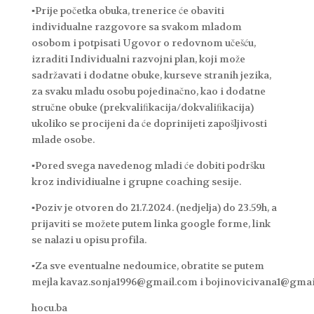
▪Prije početka obuka, trenerice će obaviti
individualne razgovore sa svakom mladom
osobom i potpisati Ugovor o redovnom učešću,
izraditi Individualni razvojni plan, koji može
sadržavati i dodatne obuke, kurseve stranih jezika,
za svaku mladu osobu pojedinačno, kao i dodatne
stručne obuke (prekvaliﬁkacija/dokvaliﬁkacija)
ukoliko se procijeni da će doprinijeti zapošljivosti
mlade osobe.
▪Pored svega navedenog mladi će dobiti podršku
kroz individiualne i grupne coaching sesije.
▪Poziv je otvoren do 21.7.2024. (nedjelja) do 23.59h, a
prijaviti se možete putem linka google forme, link
se nalazi u opisu profila.
▪Za sve eventualne nedoumice, obratite se putem
mejla kavaz.sonja1996@gmail.com i bojinovicivana1@gma
hocu.ba