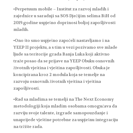
▪Perpetuum mobile – Institut za razvoj mladih i
zajednice u saradnji sa SOS Dječijim selima BiH od
2019.godine uspješno doprinosi boljoj zapošljivosti
mladih.
▪Ono što smo uspješno započeli nastavljamo i na
YEEP II projektu, a s tim u vezi pozivamo sve mlade
ljude sa teritorije grada Banja Luka koji aktivno
traže posao da se prijave na YEEP Obuku osnovnih
životnih vještina i vještina zapošljivosti. Obuka je
koncipirana kroz 2 modula koja se temelje na
razvoju osnovnih životnih vještina i vještina
zapošljivosti.
▪Rad sa mladima se temelji na The Next Economy
metodologiji koja mladim osobama omogućava da
razviju svoje talente, izgrade samopouzdanje i
unaprijede vještine potrebne za uspješnu integraciju
na tržište rada.