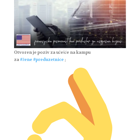
Otvoren je poziv za učešće na kampu
za
#žene
#preduzetnice
;