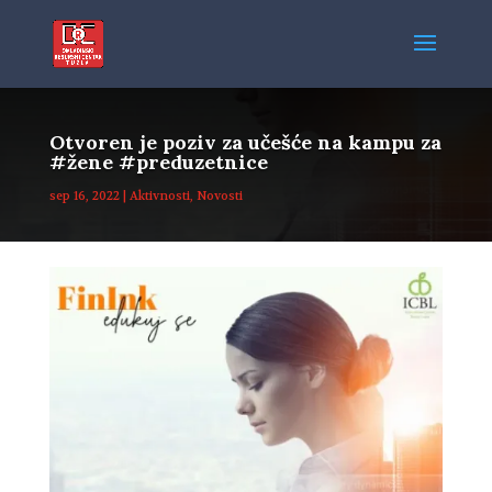
Otvoren je poziv za učešće na kampu za
#žene #preduzetnice
sep 16, 2022
|
Aktivnosti
,
Novosti