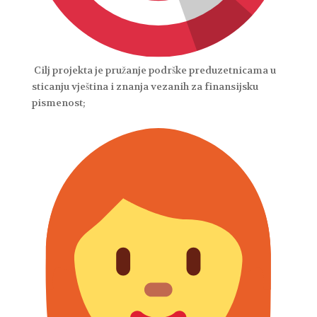
Cilj projekta je pružanje podrške preduzetnicama u
sticanju vještina i znanja vezanih za finansijsku
pismenost;