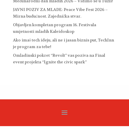
Međunarodni dan mladih 2026 – Vidimo se u Tuzli!
JAVNI POZIV ZA MLADE: Peace Vibe Fest 2026 –
Mirna budućnost. Zajednička stvar.
Objavljen kompletan program 16. Festivala
umjetnosti mladih Kaleidoskop
Ako imaš tech ideju, ali ne i jasan biznis put, TechInn
je program za tebe!
Omladinski pokret “Revolt” vas poziva na Final
event projekta “Ignite the civic spark”