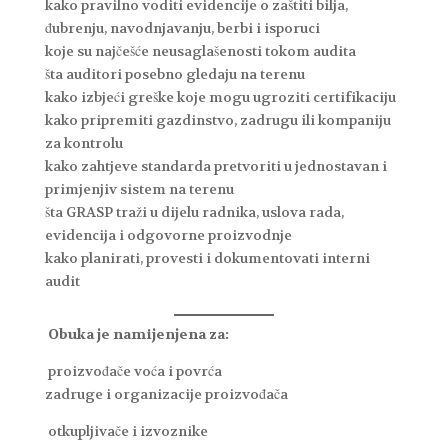
kako pravilno voditi evidencije o zaštiti bilja,
đubrenju, navodnjavanju, berbi i isporuci
koje su najčešće neusaglašenosti tokom audita
šta auditori posebno gledaju na terenu
kako izbjeći greške koje mogu ugroziti certifikaciju
kako pripremiti gazdinstvo, zadrugu ili kompaniju
za kontrolu
kako zahtjeve standarda pretvoriti u jednostavan i
primjenjiv sistem na terenu
šta GRASP traži u dijelu radnika, uslova rada,
evidencija i odgovorne proizvodnje
kako planirati, provesti i dokumentovati interni
audit
Obuka je namijenjena za:
proizvođače voća i povrća
zadruge i organizacije proizvođača
otkupljivače i izvoznike