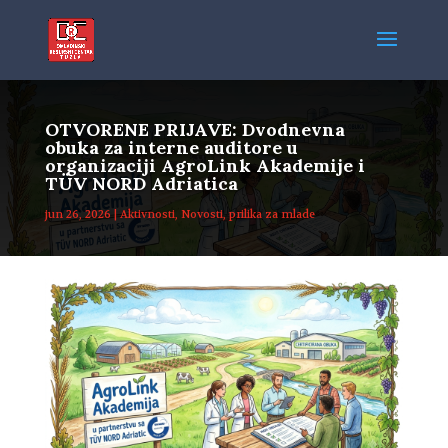
OTVORENE PRIJAVE: Dvodnevna
obuka za interne auditore u
organizaciji AgroLink Akademije i
TÜV NORD Adriatica
jun 26, 2026
|
Aktivnosti
,
Novosti
,
prilika za mlade