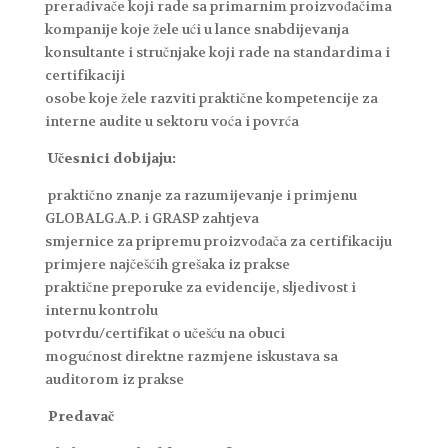
prerađivače koji rade sa primarnim proizvođačima
kompanije koje žele ući u lance snabdijevanja
konsultante i stručnjake koji rade na standardima i
certifikaciji
osobe koje žele razviti praktične kompetencije za
interne audite u sektoru voća i povrća
Učesnici dobijaju:
praktično znanje za razumijevanje i primjenu
GLOBALG.A.P. i GRASP zahtjeva
smjernice za pripremu proizvođača za certifikaciju
primjere najčešćih grešaka iz prakse
praktične preporuke za evidencije, sljedivost i
internu kontrolu
potvrdu/certifikat o učešću na obuci
mogućnost direktne razmjene iskustava sa
auditorom iz prakse
Predavač