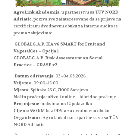
AgroLink Akademija,
u partnerstvu sa
TÜV NORD
Adriatic
, poziva sve zainteresovane da se prijave na
certificiranu dvodnevnu obuku za interne auditore
prema zahtjevima:
GLOBALG.A.P. IFA v6 SMART for Fruit and
Vegetables – Opcija 1
GLOBALG.A.P. Risk Assessment on Social
Practice – GRASP v2
Datum održavanja:
03–04.08.2026.
Vrijeme:
09:00–15:00
Mjesto:
Splitska 25 C, 71000 Sarajevo
Način praćenja:
uživo i online – hibridno praćenje
Broj mjesta:
maksimalno 12 polaznika
Cijena:
550 KM bez PDV-a za dvodnevnu obuku
Organizator:
AgroLink d.o.o. u partnerstvu sa TÜV
NORD Adriatic