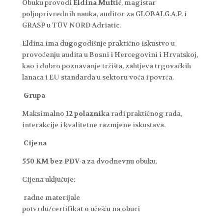
Obuku provodi
Eldina Muftić
, magistar
poljoprivrednih nauka, auditor za GLOBALG.A.P. i
GRASP u TÜV NORD Adriatic.
Eldina ima dugogodišnje praktično iskustvo u
provođenju audita u Bosni i Hercegovini i Hrvatskoj,
kao i dobro poznavanje tržišta, zahtjeva trgovačkih
lanaca i EU standarda u sektoru voća i povrća.
Grupa
Maksimalno
12 polaznika
radi praktičnog rada,
interakcije i kvalitetne razmjene iskustava.
Cijena
550 KM bez PDV-a
za dvodnevnu obuku.
Cijena uključuje:
radne materijale
potvrdu/certifikat o učešću na obuci