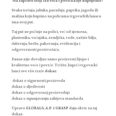
Šta zapravo stoji iza voća i povrća koje kupujemo?
Svaka trešnja, jabuka, paradajz, paprika, jagoda ili
malina koju kupimo na policama trgovačkih lanaca
ima svoj put.
Taj put ne počinje na polici, već od sjemena,
plastenika, voćnjaka, zemljišta, vode, zaštite bilja,
đubrenja, berbe, pakovanja, evidencija i
odgovornosti proizvođača.
Danas nije dovoljno samo proizvesti lijepo i
kvalitetno voće i povrće. Tržište, kupci i trgovački
lanci sve više traže
dokaz
:
dokaz o sigurnosti proizvoda
dokaz o sljedivosti
dokaz o odgovornoj proizvodnji
dokaz o ispunjavanju zahtjeva standarda
Upravo
GLOBALG.A.P. i GRASP
daju okvir za taj
dokaz.