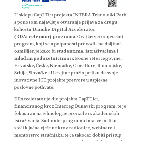
U sklopu CapTTict projekta INTERA Tehnološki Park
s ponosom najavljuje otvaranje prijava za drugu
kohortu
Danube Digital Accelerator
(DDAccelerator)
programa. Ovaj četveromjesečni
program, koji se u potpunosti provodi “na daljinu”,
osmišljen je kako bi
studentima, istraživačima i
mladim poduzetnicima
iz Bosne i Hercegovine,
Hrvatske, Češke, Njemačke, Crne Gore, Rumunjske,
Srbije, Slovačke i Ukrajine pružio priliku da svoje
inovativne ICT projekte pretvore u uspješne
poslovne pothvate.
DDAccelerator je dio projekta CapTTict,
financiranog kroz Interreg Dunavski program, te je
fokusiran na tehnologije proizišle iz akademskih
istraživanja. Sudionici programa imat će priliku
steći ključne vještine kroz radionice, webinare i
mentorstvo stručnjaka, te će također dobiti pristup