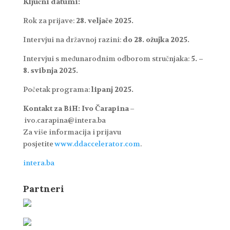
Ključni datumi:
Rok za prijave:
28. veljače 2025.
Intervjui na državnoj razini:
do 28. ožujka 2025.
Intervjui s međunarodnim odborom stručnjaka:
5. –
8. svibnja 2025.
Početak programa:
lipanj 2025.
Kontakt za BiH: Ivo Čarapina
–
ivo.carapina@intera.ba
Za više informacija i prijavu
posjetite
www.ddaccelerator.com
.
intera.ba
Partneri