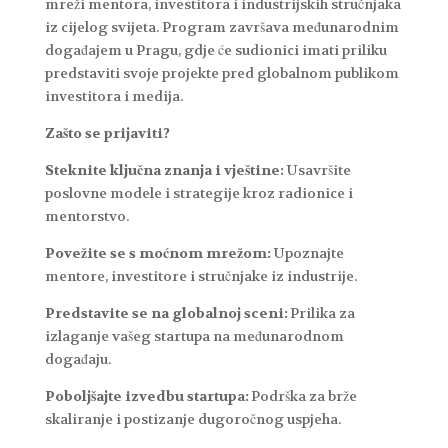
mreži mentora, investitora i industrijskih stručnjaka
iz cijelog svijeta. Program završava međunarodnim
događajem u Pragu, gdje će sudionici imati priliku
predstaviti svoje projekte pred globalnom publikom
investitora i medija.
Zašto se prijaviti?
Steknite ključna znanja i vještine:
Usavršite
poslovne modele i strategije kroz radionice i
mentorstvo.
Povežite se s moćnom mrežom:
Upoznajte
mentore, investitore i stručnjake iz industrije.
Predstavite se na globalnoj sceni:
Prilika za
izlaganje vašeg startupa na međunarodnom
događaju.
Poboljšajte izvedbu startupa:
Podrška za brže
skaliranje i postizanje dugoročnog uspjeha.