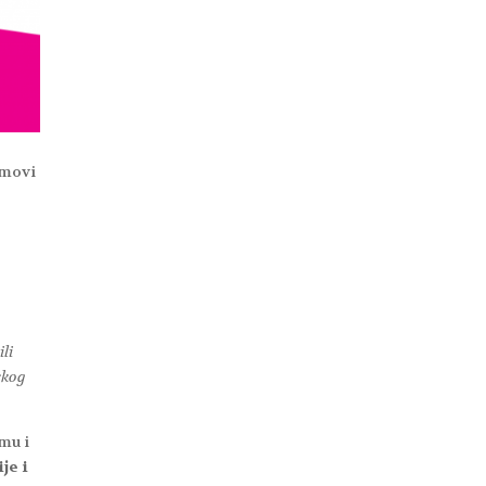
imovi
li
skog
mu i
je i