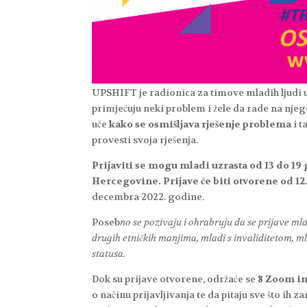
UPSHIFT je radionica za timove mladih ljudi u
primjećuju neki problem i žele da rade na nj
uče
kako se osmišljava rješenje problema
i t
provesti svoja rješenja.
Prijaviti se mogu mladi uzrasta od 13 do 19 
Hercegovine. Prijave će biti otvorene od 12
decembra 2022. godine.
Poseb
no se pozivaju i ohrabruju da se prijave ml
drugih etničkih manjima, mladi s invaliditetom, m
statusa.
Dok su prijave otvorene, održaće se
8 Zoom in
o načinu prijavljivanja te da pitaju sve što i