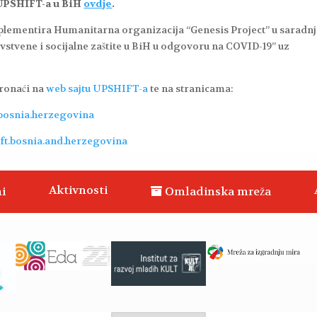
u UPSHIFT-a u BiH
ovdje
.
lementira Humanitarna organizacija “Genesis Project” u saradnj
stvene i socijalne zaštite u BiH u odgovoru na COVID-19” uz
pronaći na
web sajtu UPSHIFT-a
te na stranicama:
.bosnia.herzegovina
ft.bosnia.and.herzegovina
Aktivnosti
i
Omladinska mreža