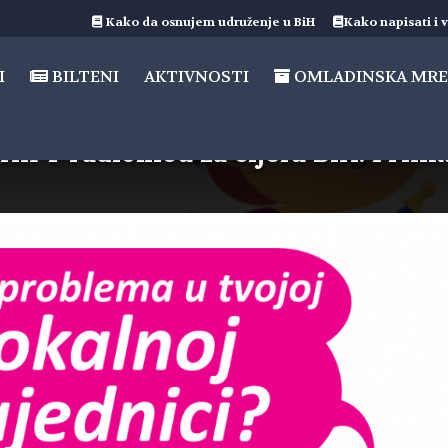
Kako da osnujem udruženje u BiH
Kako napisati i v
I
BILTENI
AKTIVNOSTI
OMLADINSKA MRE
IFT radionicu za cijelu BiH: Prilik