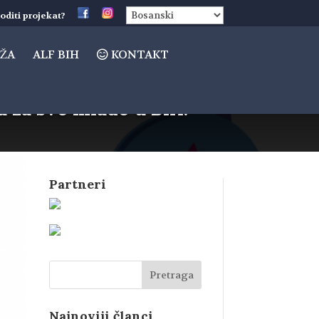
oditi projekat?
ŽA
ALF BIH
KONTAKT
a za sve mlade u BiH!
Partneri
Najnoviji članci