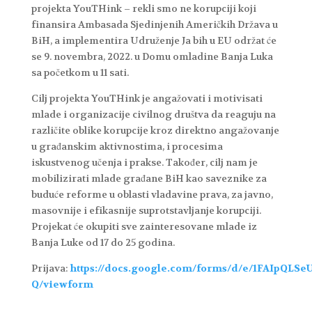
projekta YouTHink – rekli smo ne korupciji koji
finansira Ambasada Sjedinjenih Američkih Država u
BiH, a implementira Udruženje Ja bih u EU održat će
se 9. novembra, 2022. u Domu omladine Banja Luka
sa početkom u 11 sati.
Cilj projekta YouTHink je angažovati i motivisati
mlade i organizacije civilnog društva da reaguju na
različite oblike korupcije kroz direktno angažovanje
u građanskim aktivnostima, i procesima
iskustvenog učenja i prakse. Također, cilj nam je
mobilizirati mlade građane BiH kao saveznike za
buduće reforme u oblasti vladavine prava, za javno,
masovnije i efikasnije suprotstavljanje korupciji.
Projekat će okupiti sve zainteresovane mlade iz
Banja Luke od 17 do 25 godina.
Prijava:
https://docs.google.com/forms/d/e/1FAIpQ
Q/viewform