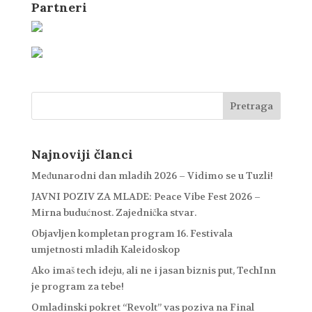
Partneri
Najnoviji članci
Međunarodni dan mladih 2026 – Vidimo se u Tuzli!
JAVNI POZIV ZA MLADE: Peace Vibe Fest 2026 –
Mirna budućnost. Zajednička stvar.
Objavljen kompletan program 16. Festivala
umjetnosti mladih Kaleidoskop
Ako imaš tech ideju, ali ne i jasan biznis put, TechInn
je program za tebe!
Omladinski pokret “Revolt” vas poziva na Final