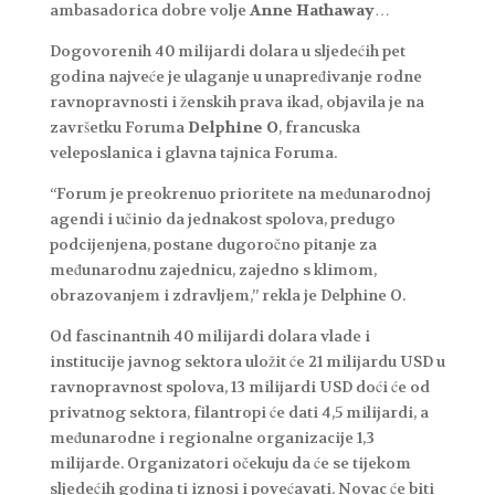
ambasadorica dobre volje
Anne Hathaway
…
Dogovorenih 40 milijardi dolara u sljedećih pet
godina najveće je ulaganje u unapređivanje rodne
ravnopravnosti i ženskih prava ikad, objavila je na
završetku Foruma
Delphine O
, francuska
veleposlanica i glavna tajnica Foruma.
“Forum je preokrenuo prioritete na međunarodnoj
agendi i učinio da jednakost spolova, predugo
podcijenjena, postane dugoročno pitanje za
međunarodnu zajednicu, zajedno s klimom,
obrazovanjem i zdravljem,” rekla je Delphine O.
Od fascinantnih 40 milijardi dolara vlade i
institucije javnog sektora uložit će 21 milijardu USD u
ravnopravnost spolova, 13 milijardi USD doći će od
privatnog sektora, filantropi će dati 4,5 milijardi, a
međunarodne i regionalne organizacije 1,3
milijarde. Organizatori očekuju da će se tijekom
sljedećih godina ti iznosi i povećavati. Novac će biti