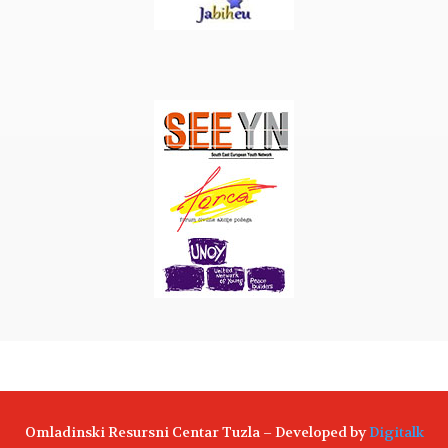
Omladinski Resursni Centar Tuzla – Developed by
Digitalk