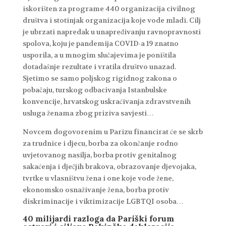
iskorišten za programe 440 organizacija civilnog
društva i stotinjak organizacija koje vode mladi. Cilj
je ubrzati napredak u unapređivanju ravnopravnosti
spolova, koju je pandemija COVID-a 19 znatno
usporila, a u mnogim slučajevima je poništila
dotadašnje rezultate i vratila društvo unazad.
Sjetimo se samo poljskog rigidnog zakona o
pobačaju, turskog odbacivanja Istanbulske
konvencije, hrvatskog uskraćivanja zdravstvenih
usluga ženama zbog priziva savjesti…
Novcem dogovorenim u Parizu financirat će se skrb
za trudnice i djecu, borba za okončanje rodno
uvjetovanog nasilja, borba protiv genitalnog
sakaćenja i dječjih brakova, obrazovanje djevojaka,
tvrtke u vlasništvu žena i one koje vode žene,
ekonomsko osnaživanje žena, borba protiv
diskriminacije i viktimizacije LGBTQI osoba…
40 milijardi razloga da Pariški forum