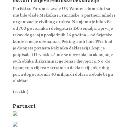
ostvari i ciljeve Pekinške deklaracije
Pariški su Forum sazvale UN Women, domaćini su
mu bile vlade Meksika i Francuske, a partneri mladi i
organizacije civilnog društva. Na njemu je bilo više
od 700 govornika i delegata iz 150 zemalja, a prvi je
takav događaj u posljednjih 26 godina – od Svjetske
konferencije o ženama u Pekingu održane 1995. kad
je donijeta poznata Pekinška deklaracija, koju je
potpisala i Hrvatska, čime se obvezala na uklanjanje
svih oblika diskriminacije žena i djevojčica. No, do
ispunjenja ciljeva zacrtanih u deklaraciji još je dug
put, a dogovorenih 40 milijardi dolara trebale bi ga
olakšati.
(reci.hr)
Partneri