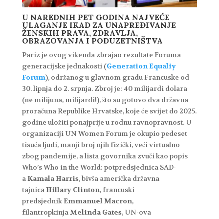
U NAREDNIH PET GODINA NAJVEĆE
ULAGANJE IKAD ZA UNAPREĐIVANJE
ŽENSKIH PRAVA, ZDRAVLJA,
OBRAZOVANJA I PODUZETNIŠTVA
Pariz je ovog vikenda zbrajao rezultate Foruma
generacijske jednakosti (
Generation Equaliy
Forum
), održanog u glavnom gradu Francuske od
30. lipnja do 2. srpnja. Zbroj je: 40 milijardi dolara
(ne milijuna, milijardi!), što su gotovo dva državna
proračuna Republike Hrvatske, koje će svijet do 2025.
godine uložiti ponajprije u rodnu ravnopravnost. U
organizaciji UN Women Forum je okupio pedeset
tisuća ljudi, manji broj njih fizički, veći virtualno
zbog pandemije, a lista govornika zvuči kao popis
Who’s Who in the World: potpredsjednica SAD-
a
Kamala Harris
, bivša američka državna
tajnica
Hillary Clinton
, francuski
predsjednik
Emmanuel Macron
,
filantropkinja
Melinda Gates
, UN-ova