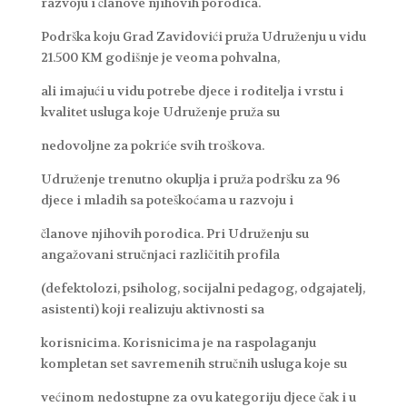
razvoju i članove njihovih porodica.
Podrška koju Grad Zavidovići pruža Udruženju u vidu
21.500 KM godišnje je veoma pohvalna,
ali imajući u vidu potrebe djece i roditelja i vrstu i
kvalitet usluga koje Udruženje pruža su
nedovoljne za pokriće svih troškova.
Udruženje trenutno okuplja i pruža podršku za 96
djece i mladih sa poteškoćama u razvoju i
članove njihovih porodica. Pri Udruženju su
angažovani stručnjaci različitih profila
(defektolozi, psiholog, socijalni pedagog, odgajatelj,
asistenti) koji realizuju aktivnosti sa
korisnicima. Korisnicima je na raspolaganju
kompletan set savremenih stručnih usluga koje su
većinom nedostupne za ovu kategoriju djece čak i u