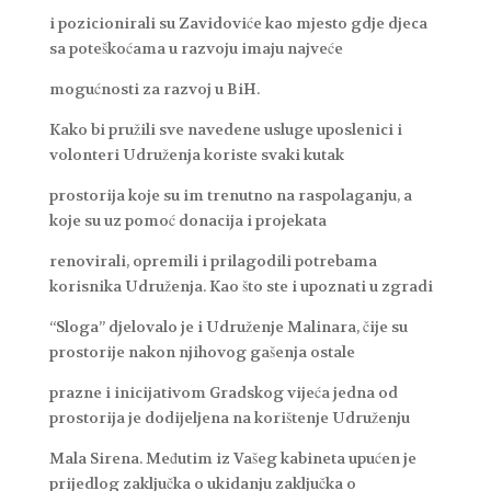
i pozicionirali su Zavidoviće kao mjesto gdje djeca
sa poteškoćama u razvoju imaju najveće
mogućnosti za razvoj u BiH.
Kako bi pružili sve navedene usluge uposlenici i
volonteri Udruženja koriste svaki kutak
prostorija koje su im trenutno na raspolaganju, a
koje su uz pomoć donacija i projekata
renovirali, opremili i prilagodili potrebama
korisnika Udruženja. Kao što ste i upoznati u zgradi
“Sloga” djelovalo je i Udruženje Malinara, čije su
prostorije nakon njihovog gašenja ostale
prazne i inicijativom Gradskog vijeća jedna od
prostorija je dodijeljena na korištenje Udruženju
Mala Sirena. Međutim iz Vašeg kabineta upućen je
prijedlog zaključka o ukidanju zaključka o