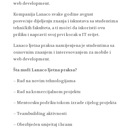
web development.
Kompanija Lanaco svake godine avgust
posvećuje dijeljenju znanja i iskustava sa studentima
tehničkih fakulteta, a ti možeš da iskoristiš ovu
priliku i napraviš svoj prvi korak u IT svijet.
Lanaco ljetna praksa namijenjena je studentima sa
osnovnim znanjem i interesovanjem za mobile i
web development.
Šta nudi Lanaco ljetna praksa?
– Rad na novim tehnologijama
– Rad na komercijalnom projektu
– Mentorsku podršku tokom izrade cijelog projekta
– Teambuilding aktivnosti
– Obezbjeđen smještaj i hranu