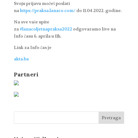
Svoju prijavu možeš poslati
na
https://praksa.lanaco.com/
do 11.04.2022. godine.
Na sve vaše upite
za
#lanacoljetnapraksa2022
odgovaramo live na
Info času 6. aprila u 11h.
Link za Info čas je
akta.ba
Partneri