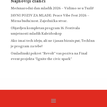
Najnoviji članci
Međunarodni dan mladih 2026 – Vidimo se u Tuzli!
JAVNI POZIV ZA MLADE: Peace Vibe Fest 2026 –
Mirna budućnost. Zajednička stvar.
Objavljen kompletan program 16. Festivala
umjetnosti mladih Kaleidoskop
Ako imaš tech ideju, ali ne i jasan biznis put, TechInn
je program za tebe!
Omladinski pokret “Revolt” vas poziva na Final
event projekta “Ignite the civic spark”