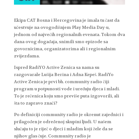
Ekipa CAT Bosna i Hercegovina je imala tu čast da
učestvuje na ovogodišnjem Play Media Day-u,
jednom od najvećih regionalnih evenata. Tokom dva
dana ovog događaja, snimili smo epizode sa
govornicima, organizatorima ali i regionalnim
zvijezdama.
Ispred RadiYO Active Zenica sa nama su
razgovarale Lušija Berina i Adna Kepeš. RadiYo
Active Zenica je prvi bh. community radio čiji
program u potpunosti vode i uređuju djeca i mladi.
To je rečenica koju smo previše puta izgovorili, ali
šta to zapravo znači?
Po definiciji community radio je okrenut zajednici i
prilagođen je određenoj skupini ljudi. U našem
slučaju to je riječ o djeci i mladim koji žele da se
njihov glas čuje. Community radio je