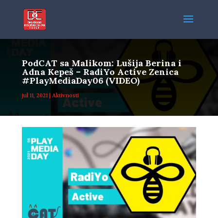
PodCAT sa Malikom: Lušija Berina i
Adna Kepeš – RadiYo Active Zenica
#PlayMediaDay06 (VIDEO)
jul 11, 2021
|
Aktivnosti