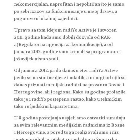
nekomercijalan, neprofitan i nepolitičan što je samo
po sebi izazov za funkcionisanje u našoj državi, a
pogotovo u lokalnoj zajednici.
Upravo sa tom idejom radiYo Active je i stvoren
2011. godine kada smo dobili dozvolu od RAK-
a(Regulatorna agencija za komunikacije), a od
januara 2012. godine smo krenuli sa programom i
još uvijek nismo stali.
Od januara 2012. pa do danas u eter radiYa Active
javilo se na stotine djece i mladih, a mnogi od njih su
danas priznati medijski radnici na prostoru Bosne i
Hercegovine, ali i regiona. Kako su godine prolazile
tako je i radiYo postepeno rastao, kako u tehničkim
tako i u ljudskim kapacitetima.
U 8 godina postojanja uspjeli smo ostvariti suradnju
sa svim relevantnim medijskim radnicima iz Bosne
i Hercegovine, a pored toga realizovali smo i niz
međunarodnih projekata sa mladim iz Švicarske,