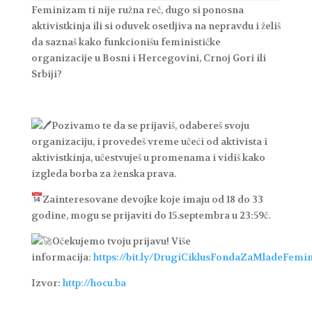
Feminizam ti nije ružna reč, dugo si ponosna
aktivistkinja ili si oduvek osetljiva na nepravdu i želiš
da saznaš kako funkcionišu feminističke
organizacije u Bosni i Hercegovini, Crnoj Gori ili
Srbiji?
Pozivamo te da se prijaviš, odabereš svoju
organizaciju, i provedeš vreme učeći od aktivista i
aktivistkinja, učestvuješ u promenama i vidiš kako
izgleda borba za ženska prava.
Zainteresovane devojke koje imaju od 18 do 33
godine, mogu se prijaviti do 15.septembra u 23:59č.
Očekujemo tvoju prijavu! Više
informacija:
https://bit.ly/DrugiCiklusFondaZaMladeFemin
Izvor:
http://hocu.ba