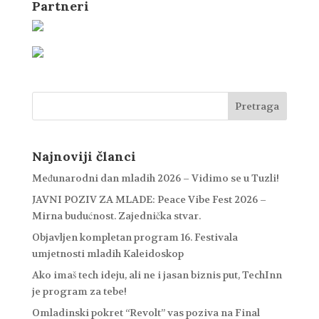
Partneri
Najnoviji članci
Međunarodni dan mladih 2026 – Vidimo se u Tuzli!
JAVNI POZIV ZA MLADE: Peace Vibe Fest 2026 –
Mirna budućnost. Zajednička stvar.
Objavljen kompletan program 16. Festivala
umjetnosti mladih Kaleidoskop
Ako imaš tech ideju, ali ne i jasan biznis put, TechInn
je program za tebe!
Omladinski pokret “Revolt” vas poziva na Final