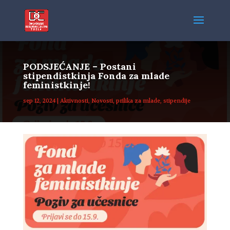
PODSJEĆANJE – Postani
stipendistkinja Fonda za mlade
feministkinje!
sep 12, 2024
|
Aktivnosti
,
Novosti
,
prilika za mlade
,
stipendije