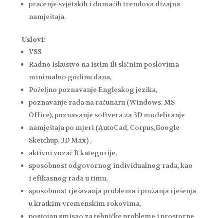
praćenje svjetskih i domaćih trendova dizajna
namještaja,
Uslovi:
VSS
Radno iskustvo na istim ili sličnim poslovima
minimalno godinu dana,
Poželjno poznavanje Engleskog jezika,
poznavanje rada na računaru (Windows, MS
Office), poznavanje softvera za 3D modeliranje
namještaja po mjeri (AutoCad, Corpus,Google
Sketchup, 3D Max) ,
aktivni vozač B kategorije,
sposobnost odgovornog individualnog rada, kao
i efikasnog rada u timu,
sposobnost rješavanja problema i pružanja rješenja
u kratkim vremenskim rokovima,
postojan smisao za tehničke probleme i prostorne