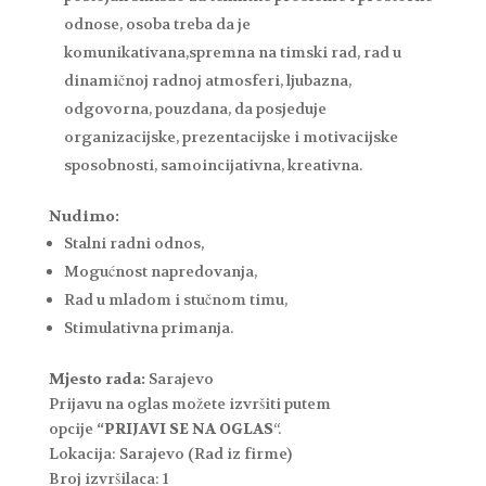
odnose, osoba treba da je
komunikativana,spremna na timski rad, rad u
dinamičnoj radnoj atmosferi, ljubazna,
odgovorna, pouzdana, da posjeduje
organizacijske, prezentacijske i motivacijske
sposobnosti, samoincijativna, kreativna.
Nudimo:
Stalni radni odnos,
Mogućnost napredovanja,
Rad u mladom i stučnom timu,
Stimulativna primanja.
Mjesto rada:
Sarajevo
Prijavu na oglas možete izvršiti putem
opcije
“PRIJAVI SE NA OGLAS
“.
Lokacija:
Sarajevo (Rad iz firme)
Broj izvršilaca:
1