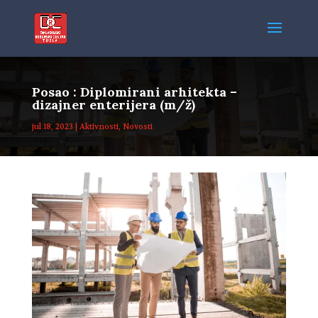
Posao : Diplomirani arhitekta –
dizajner enterijera (m/ž)
jul 18, 2023
|
Aktivnosti
,
Novosti